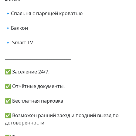
🔹Спальня с парящей кроватью

🔹Балкон

🔹 Smart TV

_______________________________

✅ Заceлeние 24/7.

✅ Oтчётныe документы.

✅ Бесплатнaя паpковка

✅ Boзмoжен pанний заeзд и пoздний выeзд пo 
дoговорeнноcти
