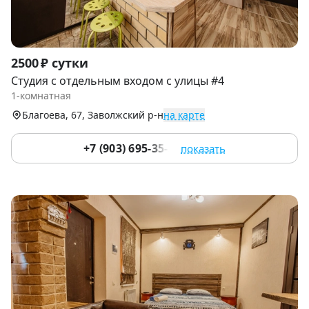
Item
2500 ₽ сутки
1
Студия с отдельным входом с улицы #4
of
1-комнатная
9
Благоева, 67, Заволжский р-н
на карте
+7 (903) 695-35-35
показать