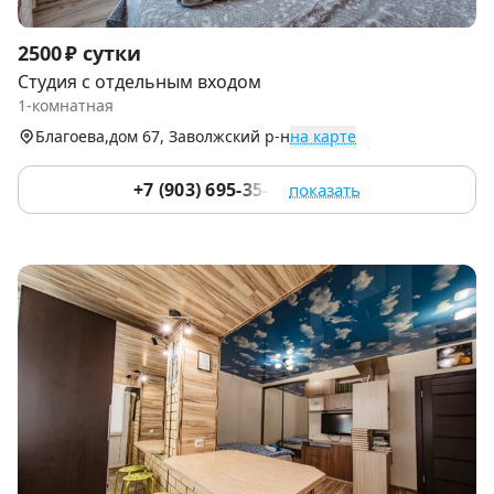
Item
2500 ₽ сутки
1
Студия с отдельным входом
of
1-комнатная
9
Благоева,дом 67, Заволжский р-н
на карте
+7 (903) 695-35-35
показать