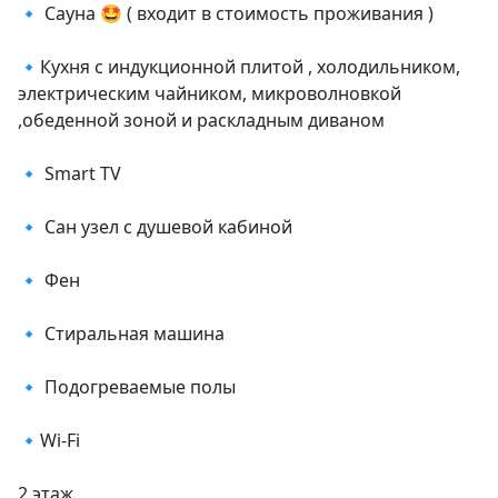
🔹 Сауна 🤩 ( входит в стоимость проживания )

🔹Кухня с индукционной плитой , холодильником, 
электрическим чайником, микроволновкой 
,обеденной зоной и раскладным диваном

🔹 Smart TV

🔹 Сан узел с душевой кабиной

🔹 Фен

🔹 Стиральная машина

🔹 Подогреваемые полы

🔹Wi-Fi

2 этаж
