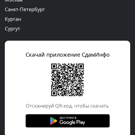
Санкт-Петербург
Курган
Сургут
Скачай приложение СдамИнфо
Отcканируй QR-код, чтобы скачать