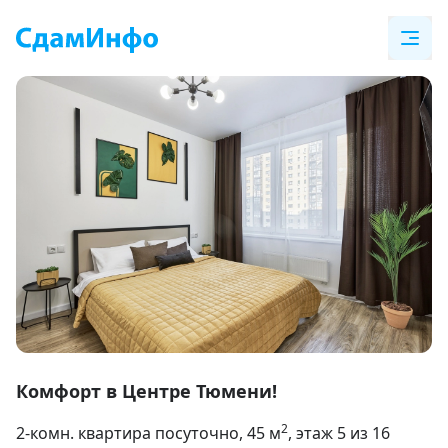
Item
1
Комфорт в Центре Тюмени!
of
2
2-комн. квартира посуточно
, 45
м
, этаж 5 из 16
24