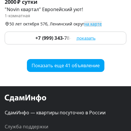
2000 ₽ сутки
1
"Novin квартал" Европейский уют!
of
1-комнатная
9
50 лет октября 57б, Ленинский округ
на карте
+7 (999) 343-78-44
показать
Показать еще 41 объявление
СдамИнфо — квартиры посуточно в России
Служба поддержки