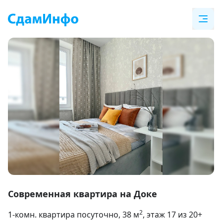
Item
1
Современная квартира на Доке
of
2
1-комн. квартира посуточно
, 38
м
, этаж 17 из 20+
16