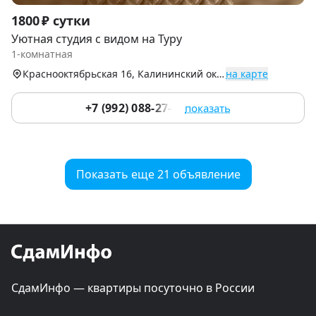
Item
1800 ₽ сутки
1
Уютная студия с видом на Туру
of
1-комнатная
9
Краснооктябрьская 16, Калининский округ (Центр)
на карте
+7 (992) 088-27-61
показать
Показать еще 21 объявление
СдамИнфо — квартиры посуточно в России