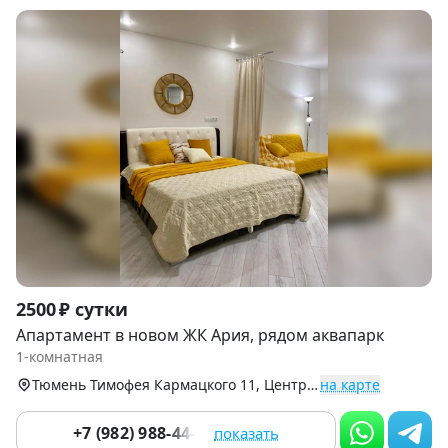
Item
2500 ₽ сутки
1
Апартамент в новом ЖК Ария, рядом аквапарк
of
1-комнатная
9
Тюмень Тимофея Кармацкого 11, Центральный округ (Заречный)
на карте
+7 (982) 988-44-93
показать