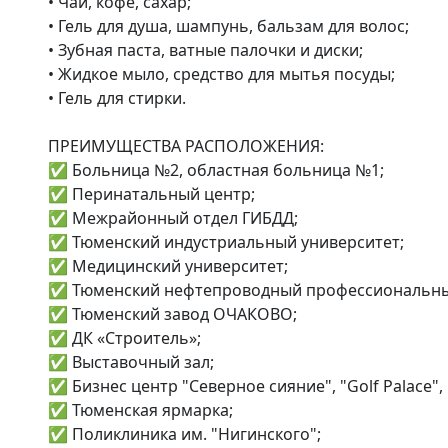
• Чай, кофе, сахар;

• Гель для душа, шампунь, бальзам для волос;

• Зубная паста, ватные палочки и диски;

• Жидкое мыло, средство для мытья посуды;

• Гель для стирки.

ПРЕИМУЩЕСТВА РАСПОЛОЖЕНИЯ:

✅ Больница №2, областная больница №1;

✅ Перинатальный центр;

✅ Межрайонный отдел ГИБДД;

✅ Тюменский индустриальный университет;

✅ Медицинский университет;

✅ Тюменский нефтепроводный профессиональный
✅ Тюменский завод ОЧАКОВО;

✅ ДК «Строитель»;

✅ Выставочный зал;

✅ Бизнес центр "Северное сияние", "Golf Palace",
✅ Тюменская ярмарка;

✅ Поликлиника им. "Нигинского";
