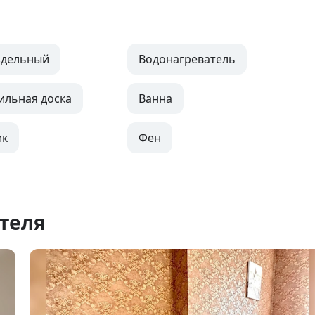
здельный
Водонагреватель
ильная доска
Ванна
ик
Фен
теля