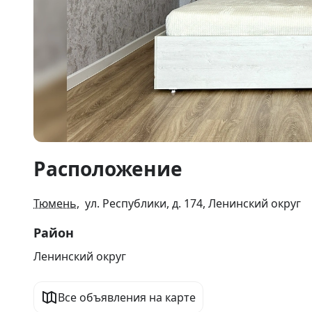
Item
Расположение
1
of
18
Тюмень
, ул. Республики, д. 174, Ленинский округ
Район
Ленинский округ
Все объявления на карте