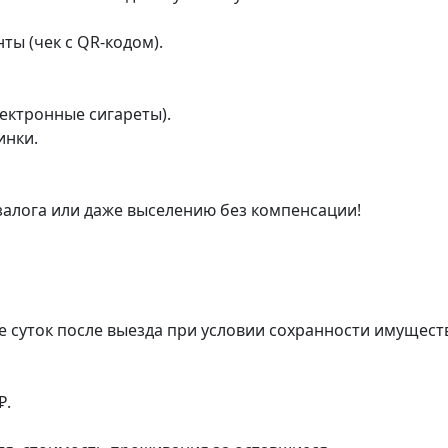
ы (чек с QR-кодом).

ектронные сигареты).

нки.

алога или даже выселению без компенсации!

е суток после выезда при условии сохранности имуществ
.
