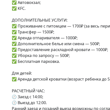
✅ Автовокзал;

✅ KFC.

ДОПОЛНИТЕЛЬНЫЕ УСЛУГИ:

✅ Проживание с питомцем — 1700₽ (за весь пери
✅ Трансфер — 1500₽;

✅ Аренда отпаривателя — 1000₽;

✅ Дополнительное белье или смена — 500₽;

✅ Предоставление раскладной кровати — 1000₽;

✅ Уборка по запросу — 500₽;

✅ Бесплатная парковка.

Для детей:

✅ Аренда детской кроватки (возраст ребенка до 5 
РАСЧЕТНЫЙ ЧАС:

🕗 Заезд с 14:00;

🕕 Выезд до 12:00.

Ранний заезд и поздний выезд возможны по соглас