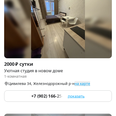
Item
2000 ₽ сутки
1
Уютная студия в новом доме
of
1-комнатная
9
Цивилева 34, Железнодорожный р-н
на карте
+7 (902) 166-25-10
показать