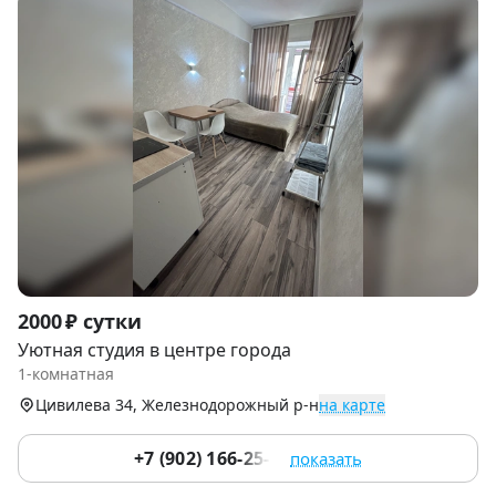
Item
2000 ₽ сутки
1
Уютная студия в центре города
of
1-комнатная
8
Цивилева 34, Железнодорожный р-н
на карте
+7 (902) 166-25-10
показать