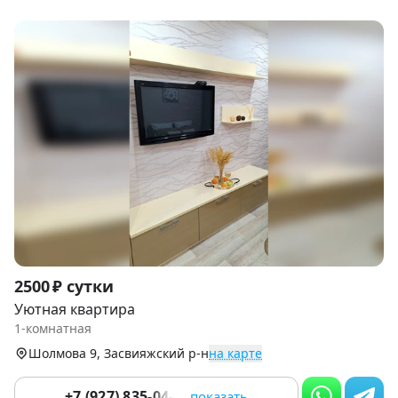
Item
2500 ₽ сутки
1
Уютная квартира
of
1-комнатная
9
Шолмова 9, Засвияжский р-н
на карте
+7 (927) 835-04-56
показать