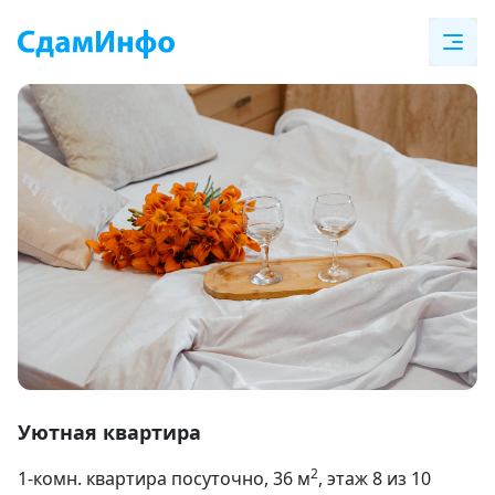
Item
1
Уютная квартира
of
2
1-комн. квартира посуточно
, 36
м
, этаж 8 из 10
12