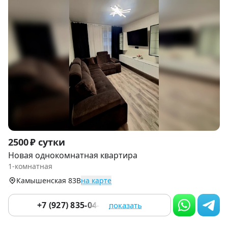
Item
2500 ₽ сутки
1
Новая однокомнатная квартира
of
1-комнатная
9
Камышенская 83В
на карте
+7 (927) 835-04-56
показать