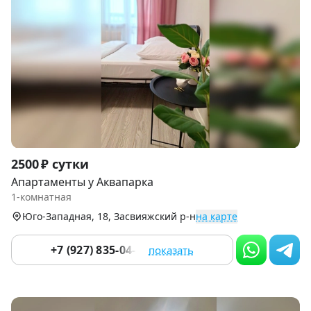
Item
2500 ₽ сутки
1
Апартаменты у Аквапарка
of
1-комнатная
9
Юго-Западная, 18, Засвияжский р-н
на карте
+7 (927) 835-04-56
показать