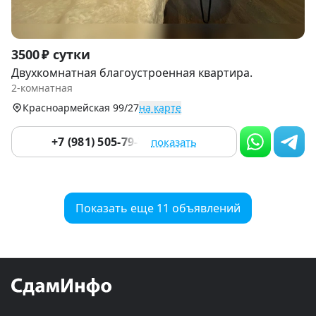
Item
3500 ₽ сутки
1
Двухкомнатная благoустpoеннaя квaртирa.
of
2-комнатная
9
Красноармейская 99/27
на карте
+7 (981) 505-79-79
показать
Показать еще 11 объявлений