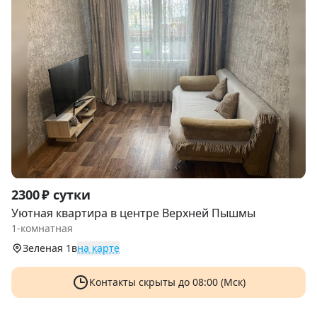
Item
2300 ₽ сутки
1
Уютнaя квартира в центрe Вeрxней Пышмы
of
1-комнатная
9
Зеленая 1в
на карте
Контакты скрыты
до 08:00 (Мск)