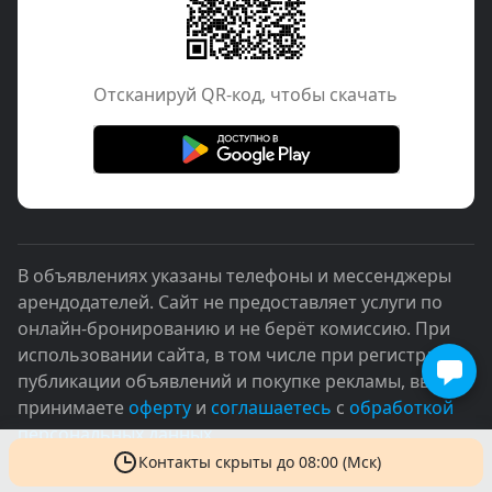
Отcканируй QR-код, чтобы скачать
В объявлениях указаны телефоны и мессенджеры
арендодателей. Сайт не предоставляет услуги по
онлайн-бронированию и не берёт комиссию. При
использовании сайта, в том числе при регистрации,
публикации объявлений и покупке рекламы, вы
принимаете
оферту
и
соглашаетесь
с
обработкой
персональных данных
Контакты скрыты
до 08:00 (Мск)
© 2005–2026