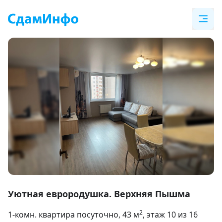
Item
1
Уютная евpородушка. Верхняя Пышма
of
2
1-комн. квартира посуточно
, 43
м
, этаж 10 из 16
8