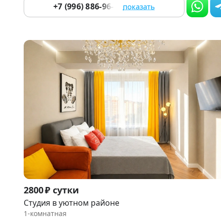
+7 (996) 886-96-86
показать
Item
2800 ₽ сутки
1
Студия в уютном районе
of
1-комнатная
9