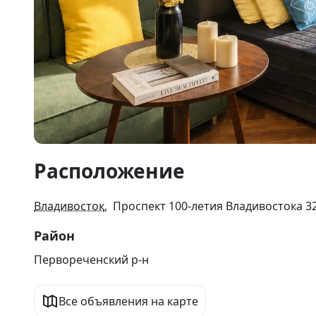
Item
Расположение
1
of
17
Владивосток
, Проспект 100-летия Владивостока 3
Район
Первореченский р-н
Все объявления на карте