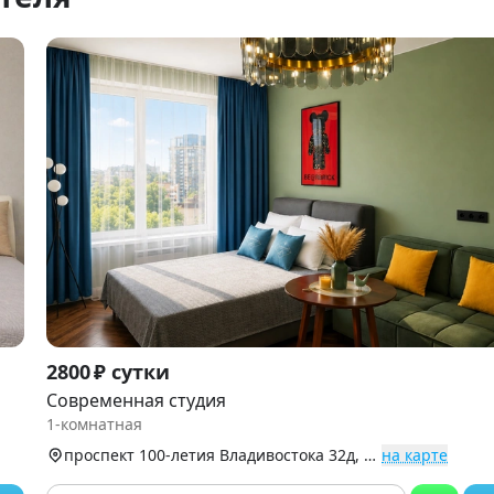
Item
2800 ₽ сутки
1
Современная студия
of
1-комнатная
9
проспект 100-летия Владивостока 32д, Первореченский р-н
на карте