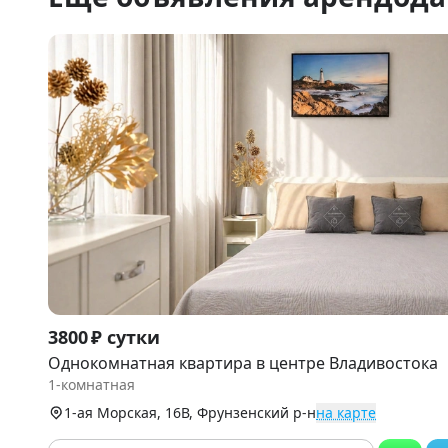
Item
3800 ₽ сутки
1
Однокомнатная квартира в центре Владивостока
of
1-комнатная
9
1-ая Морская, 16В, Фрунзенский р-н
на карте