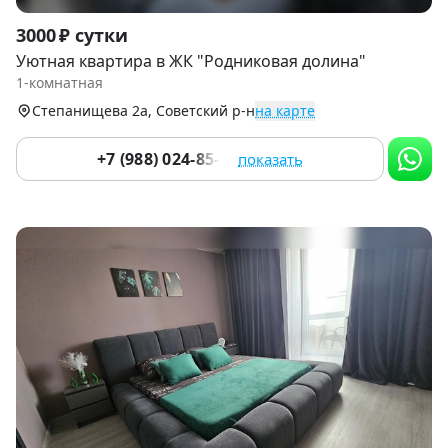
Item
3000 ₽ сутки
1
Уютная квартира в ЖК "Родниковая долина"
of
1-комнатная
9
Степанищева 2а, Советский р-н
на карте
+7 (988) 024-85-62
показать