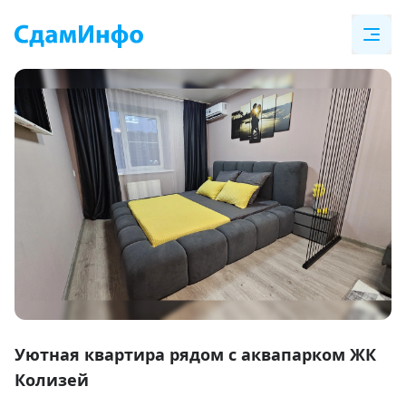
Item
1
Уютная квартира рядом с аквапарком ЖК
of
Колизей
12