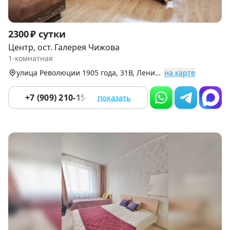
Item
2300 ₽ сутки
1
Центр, ост. Галерея Чижова
of
1-комнатная
9
улица Революции 1905 года, 31В, Ленинский р-н
на карте
+7 (909) 210-15-94
показать