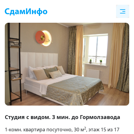
Item
1
Студия с видом. 3 мин. до Гормолзавода
of
2
1-комн. квартира посуточно
, 30
м
, этаж 15 из 17
31