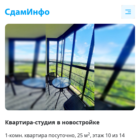
Item
1
Квартира-студия в новостройке
of
2
1-комн. квартира посуточно
, 25
м
, этаж 10 из 14
12