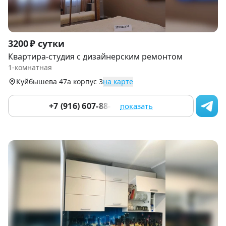
Item
3200 ₽ сутки
1
Квартира-студия с дизайнерским ремонтом
of
1-комнатная
9
Куйбышева 47а корпус 3
на карте
+7 (916) 607-88-05
показать