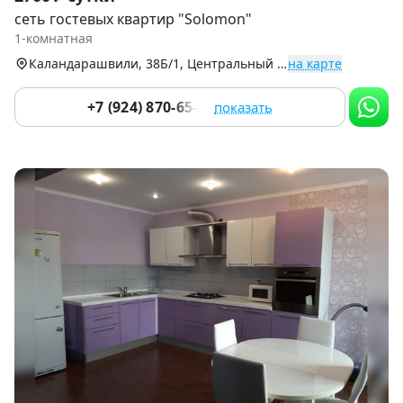
1
сеть гостевых квартир "Solomon"
of
1-комнатная
9
Каландарашвили, 38Б/1, Центральный округ
на карте
+7 (924) 870-65-43
показать