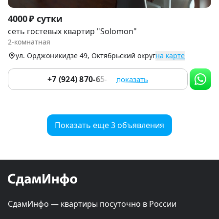
Item
4000 ₽ сутки
1
сеть гостевых квартир "Solomon"
of
2-комнатная
9
ул. Орджоникидзе 49, Октябрьский округ
на карте
+7 (924) 870-65-43
показать
Показать еще 3 объявления
СдамИнфо — квартиры посуточно в России