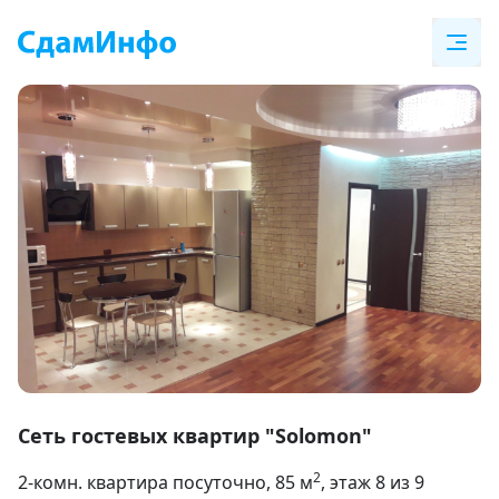
Item
1
Сеть гостевых квартир "Solomon"
of
2
2-комн. квартира посуточно
, 85
м
, этаж 8 из 9
19