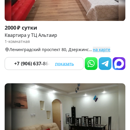
Item
2000 ₽ сутки
1
Квартира у ТЦ Альтаир
of
1-комнатная
9
Ленинградский проспект 80, Дзержинский р-н
на карте
+7 (906) 637-86-67
показать