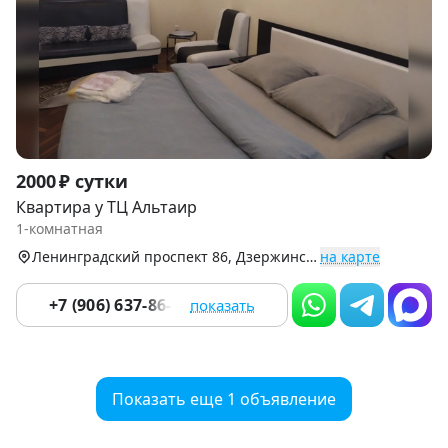
Item
2000 ₽ сутки
1
Квартира у ТЦ Альтаир
of
1-комнатная
9
Ленинградский проспект 86, Дзержинский р-н
на карте
+7 (906) 637-86-67
показать
Показать еще 1 объявление