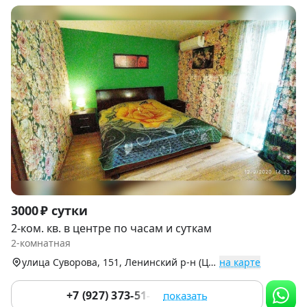
Item
3000 ₽ сутки
1
2-ком. кв. в центре по часам и суткам
of
2-комнатная
9
улица Суворова, 151, Ленинский р-н (Центр)
на карте
+7 (927) 373-51-15
показать