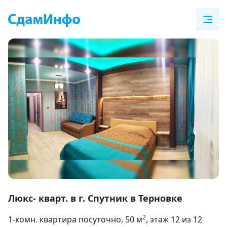
Item
1
Люкс- кварт. в г. Спутник в Терновке
of
2
1-комн. квартира посуточно
, 50
м
, этаж 12 из 12
25