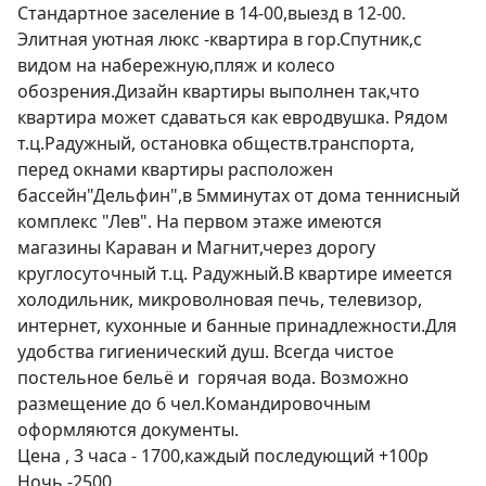
Стандартное заселение в 14-00,выезд в 12-00.

Элитная уютная люкс -квартира в гор.Спутник,с 
видом на набережную,пляж и колесо 
обозрения.Дизайн квартиры выполнен так,что 
квартира может сдаваться как евродвушка. Рядом 
т.ц.Радужный, остановка обществ.транспорта, 
перед окнами квартиры расположен 
бассейн"Дельфин",в 5мминутах от дома теннисный 
комплекс "Лев". На первом этаже имеются 
магазины Караван и Магнит,через дорогу 
круглосуточный т.ц. Радужный.В квартире имеется 
холодильник, микроволновая печь, телевизор, 
интернет, кухонные и банные принадлежности.Для 
удобства гигиенический душ. Всегда чистое 
постельное бельё и  горячая вода. Возможно 
размещение до 6 чел.Командировочным 
оформляются документы. 

Цена , 3 часа - 1700,каждый последующий +100р

Ночь -2500
