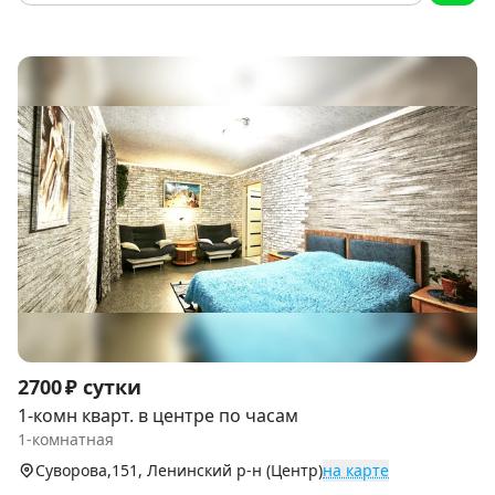
Item
2700 ₽ сутки
1
1-комн кварт. в центре по часам
of
1-комнатная
9
Суворова,151, Ленинский р-н (Центр)
на карте