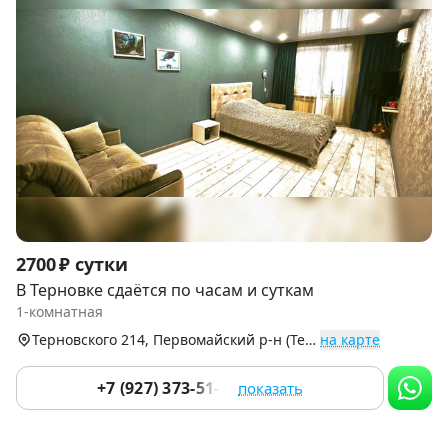
Item
2700 ₽ сутки
1
В Терновке сдаётся по часам и суткам
of
1-комнатная
9
Терновского 214, Первомайский р-н (Терновка)
на карте
+7 (927) 373-51-15
показать