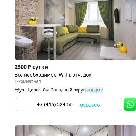
Item
2500 ₽ сутки
1
Всё необходимое, Wi-Fi, отч. док
of
1-комнатная
9
ул. Щорса, 8м, Западный округ
на карте
+7 (915) 523-50-05
показать