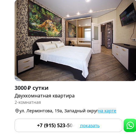
Item
3000 ₽ сутки
1
Двухкомнатная квартира
of
2-комнатная
9
ул. Лермонтова, 19а, Западный округ
на карте
+7 (915) 523-50-05
показать