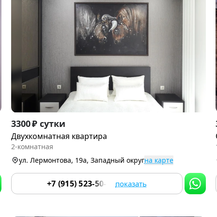
Item
3300 ₽ сутки
1
Двухкомнатная квартира
of
2-комнатная
9
ул. Лермонтова, 19а, Западный округ
на карте
+7 (915) 523-50-05
показать