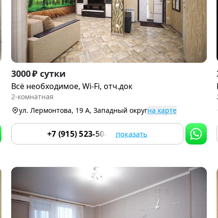
Item
3000 ₽ сутки
1
Всё необходимое, Wi-Fi, отч.док
of
2-комнатная
9
ул. Лермонтова, 19 А, Западный округ
на карте
+7 (915) 523-50-05
показать