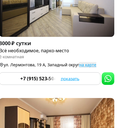
Item
3000 ₽ сутки
1
Всё необходимое, парко-место
of
2-комнатная
9
ул. Лермонтова, 19 А, Западный округ
на карте
+7 (915) 523-50-05
показать