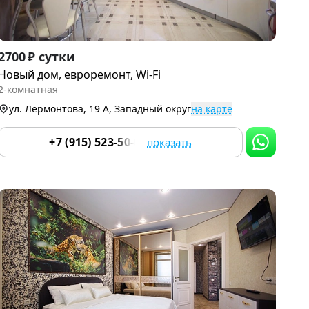
Item
2700 ₽ сутки
1
Новый дом, евроремонт, Wi-Fi
of
2-комнатная
9
ул. Лермонтова, 19 А, Западный округ
на карте
+7 (915) 523-50-05
показать