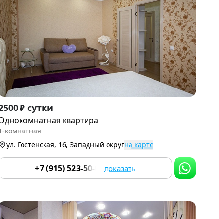
Item
2500 ₽ сутки
1
Однокомнатная квартира
of
1-комнатная
9
ул. Гостенская, 16, Западный округ
на карте
+7 (915) 523-50-05
показать