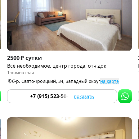
Item
2500 ₽ сутки
1
Всё необходимое, центр города, отч.док
of
1-комнатная
9
б-р. Свято-Троицкий, 34, Западный округ
на карте
+7 (915) 523-50-05
показать