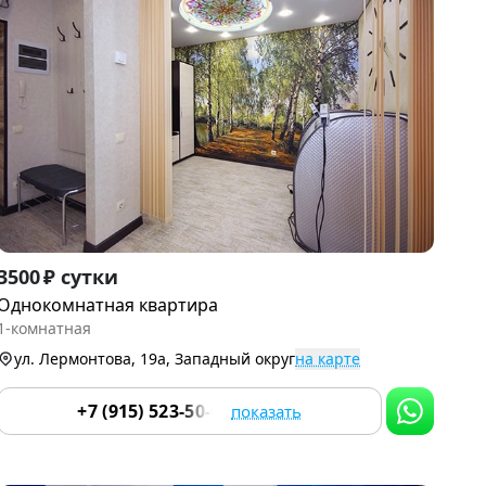
Item
3500 ₽ сутки
1
Однокомнатная квартира
of
1-комнатная
9
ул. Лермонтова, 19а, Западный округ
на карте
+7 (915) 523-50-05
показать