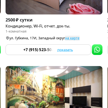
Item
2500 ₽ сутки
1
Кондиционер, Wi-Fi, отчет. док-ты.
of
1-комнатная
9
ул. Губкина, 17И, Западный округ
на карте
+7 (915) 523-50-05
показать