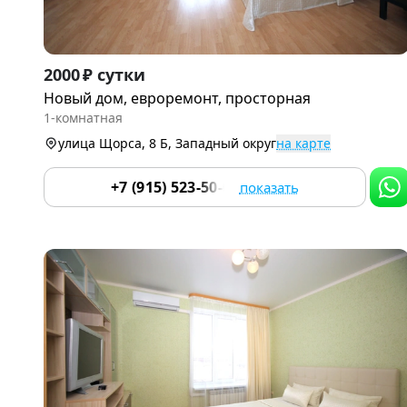
Item
2000 ₽ сутки
1
Новый дом, евроремонт, просторная
of
1-комнатная
9
улица Щорса, 8 Б, Западный округ
на карте
+7 (915) 523-50-05
показать