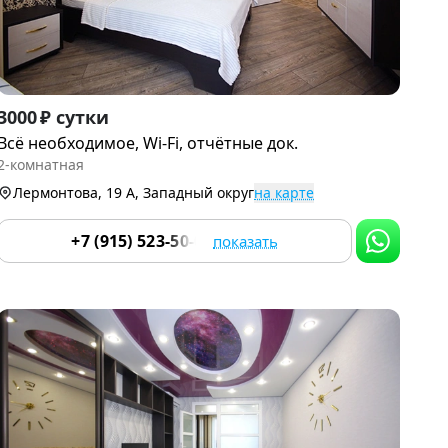
Item
3000 ₽ сутки
1
Всё необходимое, Wi-Fi, отчётные док.
of
2-комнатная
9
Лермонтова, 19 А, Западный округ
на карте
+7 (915) 523-50-05
показать