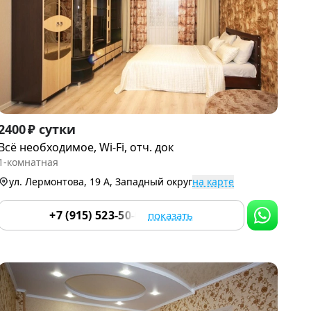
Item
2400 ₽ сутки
1
Всё необходимое, Wi-Fi, отч. док
of
1-комнатная
9
ул. Лермонтова, 19 А, Западный округ
на карте
+7 (915) 523-50-05
показать