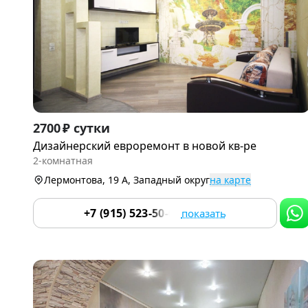
Item
2700 ₽ сутки
1
Дизайнерский евроремонт в новой кв-ре
of
2-комнатная
9
Лермонтова, 19 А, Западный округ
на карте
+7 (915) 523-50-05
показать