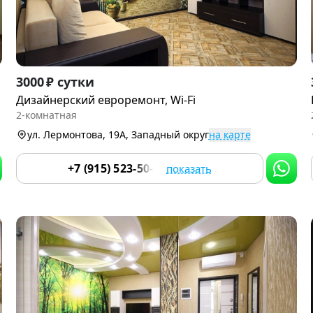
Item
3000 ₽ сутки
1
Дизайнерский евроремонт, Wi-Fi
of
2-комнатная
9
ул. Лермонтова, 19А, Западный округ
на карте
+7 (915) 523-50-05
показать