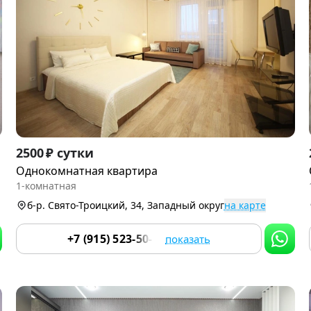
Item
2500 ₽ сутки
1
Однокомнатная квартира
of
1-комнатная
9
б-р. Свято-Троицкий, 34, Западный округ
на карте
+7 (915) 523-50-05
показать