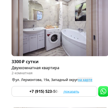
Item
3300 ₽ сутки
1
Двухкомнатная квартира
of
2-комнатная
9
ул. Лермонтова, 19а, Западный округ
на карте
+7 (915) 523-50-05
показать