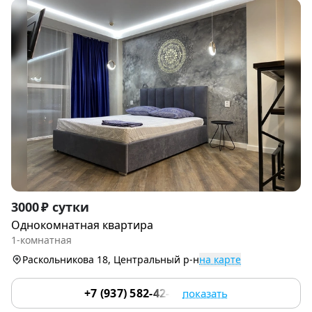
Item
3000 ₽ сутки
1
Однокомнатная квартира
of
1-комнатная
9
Раскольникова 18, Центральный р-н
на карте
+7 (937) 582-42-22
показать