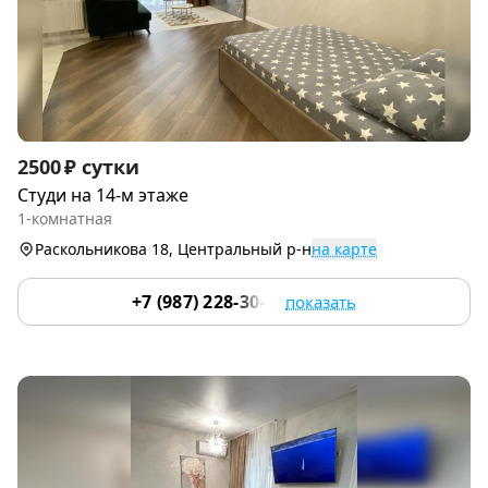
Item
2500 ₽ сутки
1
Студи на 14-м этаже
of
1-комнатная
9
Раскольникова 18, Центральный р-н
на карте
+7 (987) 228-30-64
показать