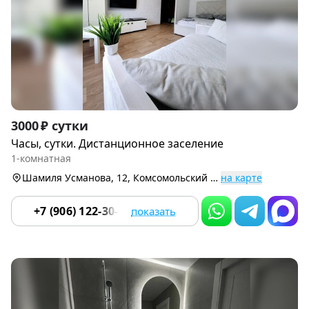
Item
3000 ₽ сутки
1
Часы, сутки. Дистанционное заселение
of
1-комнатная
9
Шамиля Усманова, 12, Комсомольский р-н
на карте
+7 (906) 122-30-49
показать