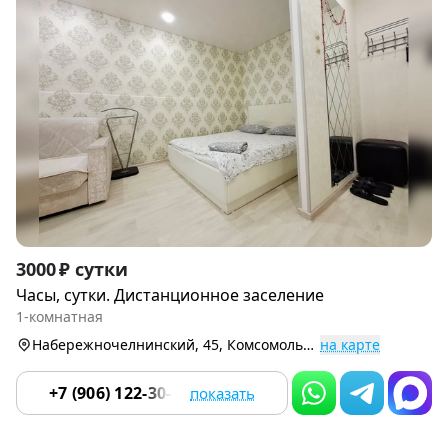
Item
3000 ₽ сутки
1
Часы, сутки. Дистанционное заселение
of
1-комнатная
9
Набережночелнинский, 45, Комсомольский р-н
на карте
+7 (906) 122-30-49
показать