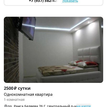
+7 (937) 582-42-22
показать
Item
2500 ₽ сутки
1
Однокомнатная квартира
of
1-комнатная
9
пр. Раиса Беляева 76 Г, Центральный р-н
на карте