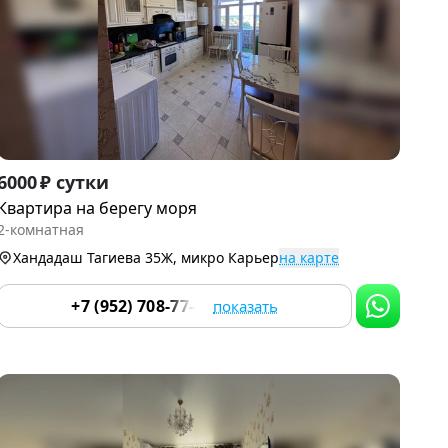
Item
6000 ₽ сутки
1
Квартира на берегу моря
of
2-комнатная
9
Хандадаш Тагиева 35Ж, микро Карьер
на карте
+7 (952) 708-77-66
показать