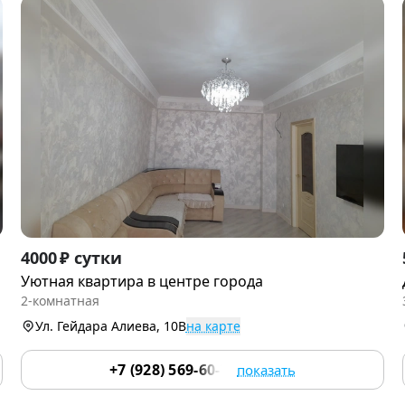
Item
4000 ₽ сутки
1
Уютная квартира в центре города
of
2-комнатная
9
Ул. Гейдара Алиева, 10В
на карте
+7 (928) 569-60-76
показать