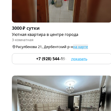
Item
3000 ₽ сутки
1
Уютная квартира в центре города
of
3-комнатная
2
Расулбекова 21, Дербентский р-н
на карте
+7 (928) 544-19-74
показать