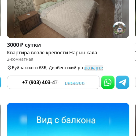
Item
3000 ₽ сутки
1
Квартира возле крепости Нарын кала
of
2-комнатная
9
Буйнакского 68Б, Дербентский р-н
на карте
+7 (903) 403-47-03
показать