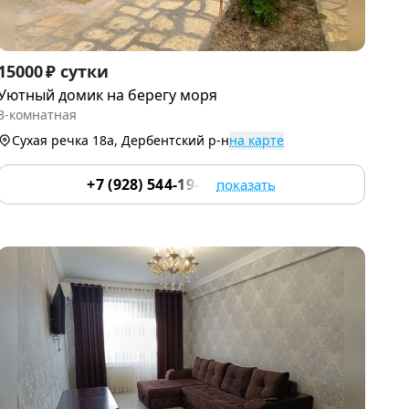
Item
15000 ₽ сутки
1
Уютный домик на берегу моря
of
3-комнатная
9
Сухая речка 18а, Дербентский р-н
на карте
+7 (928) 544-19-74
показать