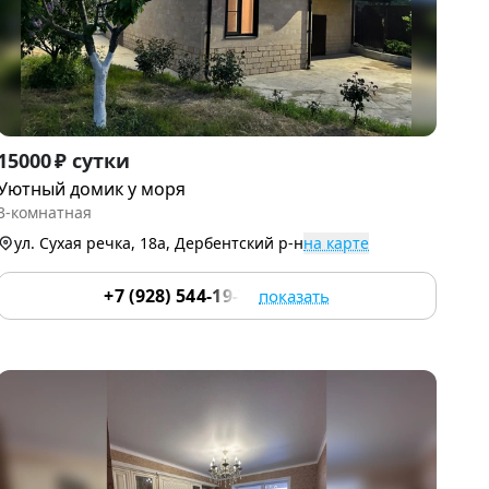
Item
15000 ₽ сутки
1
Уютный домик у моря
of
3-комнатная
9
ул. Сухая речка, 18а, Дербентский р-н
на карте
+7 (928) 544-19-74
показать