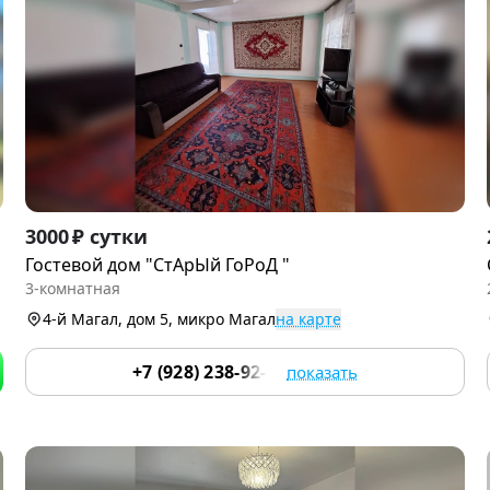
Item
3000 ₽ сутки
1
Гостевой дом "СтАрЫй ГоРоД "
of
3-комнатная
5
4-й Магал, дом 5, микро Магал
на карте
+7 (928) 238-92-55
показать