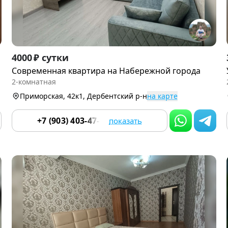
Item
4000 ₽ сутки
1
Современная квартира на Набережной города
of
2-комнатная
9
Приморская, 42к1, Дербентский р-н
на карте
+7 (903) 403-47-03
показать