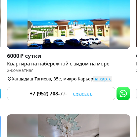
Item
6000 ₽ сутки
1
Квартира на набережной с видом на море
of
2-комнатная
9
Хандадаш Тагиева, 35е, микро Карьер
на карте
+7 (952) 708-77-66
показать