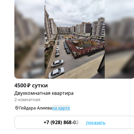
Item
4500 ₽ сутки
1
Двухкомнатная квартира
of
2-комнатная
7
Гейдара Алиева
на карте
+7 (928) 868-02-01
показать