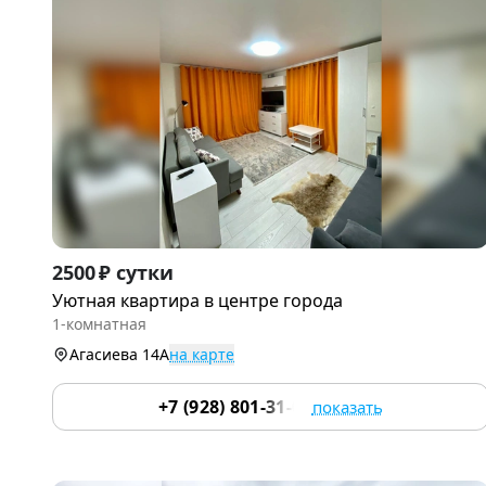
Item
2500 ₽ сутки
1
Уютная квартира в центре города
of
1-комнатная
8
Агасиева 14А
на карте
+7 (928) 801-31-00
показать