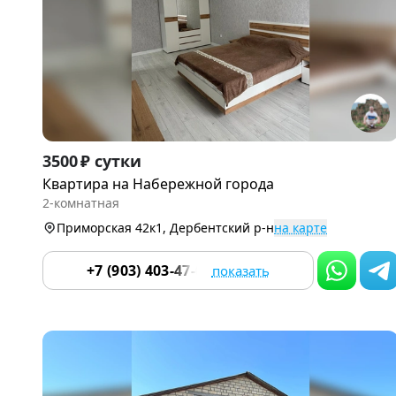
Item
3500 ₽ сутки
1
Квартира на Набережной города
of
2-комнатная
9
Приморская 42к1, Дербентский р-н
на карте
+7 (903) 403-47-03
показать