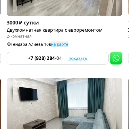
Item
3000 ₽ сутки
1
Двухкомнатная квартира с евроремонтом
of
2-комнатная
8
Гейдара Алиева 10в
на карте
+7 (928) 284-04-42
показать
Все фото и описание объекта
Перейти в объявление