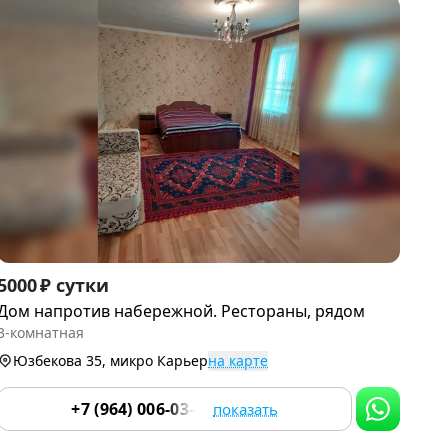
Item
5000 ₽ сутки
1
Дом напротив набережной. Рестораны, рядом
of
3-комнатная
9
Юзбекова 35, микро Карьер
на карте
+7 (964) 006-03-05
показать