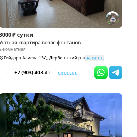
Item
3000 ₽ сутки
1
Уютная квартира возле фонтанов
of
2-комнатная
9
Гейдара Алиева 13Д, Дербентский р-н
на карте
+7 (903) 403-47-03
показать