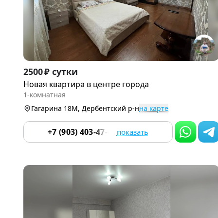
Item
2500 ₽ сутки
1
Новая квартира в центре города
of
1-комнатная
9
Гагарина 18М, Дербентский р-н
на карте
+7 (903) 403-47-03
показать