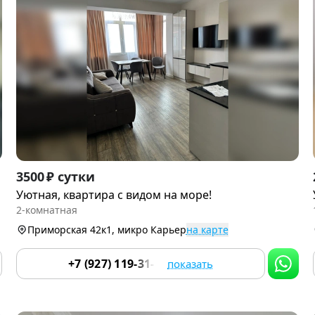
Item
3500 ₽ сутки
1
Уютная, квартира с видом на море!
of
2-комнатная
9
Приморская 42к1, микро Карьер
на карте
+7 (927) 119-31-34
показать