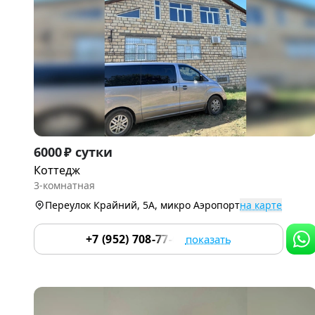
Item
6000 ₽ сутки
1
Коттедж
of
3-комнатная
9
Переулок Крайний, 5А, микро Аэропорт
на карте
+7 (952) 708-77-66
показать