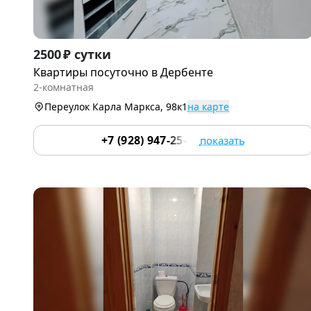
Item
2500 ₽ сутки
1
Квартиры посуточно в Дербенте
of
2-комнатная
9
Переулок Карла Маркса, 98к1
на карте
+7 (928) 947-25-47
показать