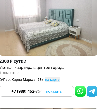
Item
2300 ₽ сутки
1
Уютная квартира в центре города
of
1-комнатная
9
Пер. Карла Маркса, 98к1
на карте
+7 (989) 462-75-91
показать