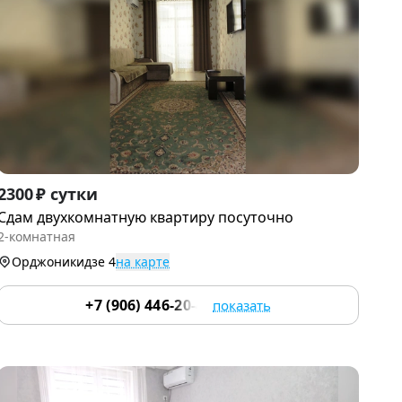
Item
2300 ₽ сутки
1
Сдам двухкомнатную квартиру посуточно
of
2-комнатная
5
Орджоникидзе 4
на карте
+7 (906) 446-20-48
показать