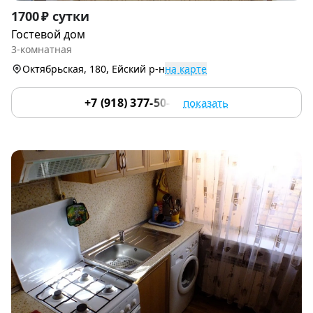
Item
1700 ₽ сутки
1
Гостевой дом
of
3-комнатная
9
Октябрьская, 180, Ейский р-н
на карте
+7 (918) 377-50-82
показать