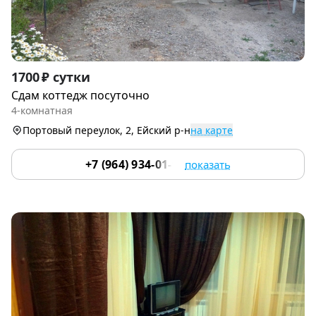
Item
1700 ₽ сутки
1
Сдам коттедж посуточно
of
4-комнатная
9
Портовый переулок, 2, Ейский р-н
на карте
+7 (964) 934-01-99
показать