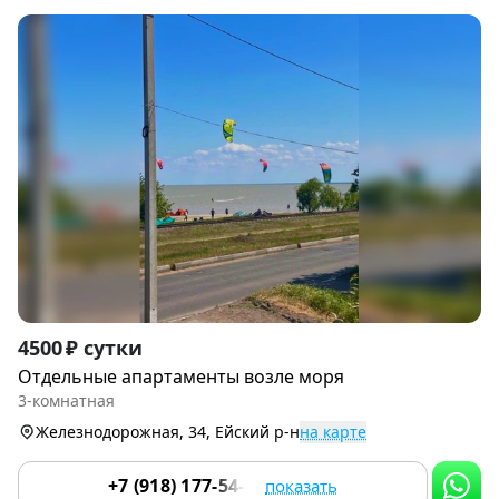
Item
4500 ₽ сутки
1
Отдельные апартаменты возле моря
of
3-комнатная
9
Железнодорожная, 34, Ейский р-н
на карте
+7 (918) 177-54-24
показать