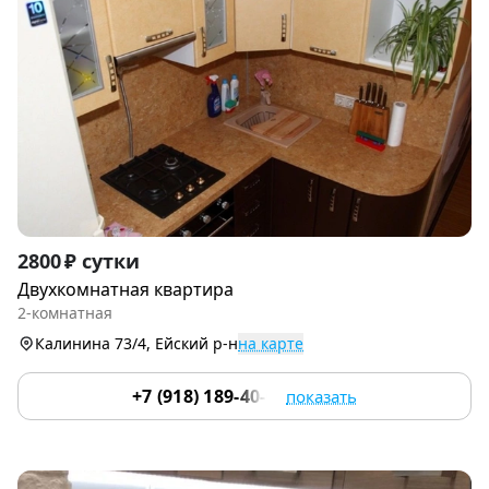
Item
2800 ₽ сутки
1
Двухкомнатная квартира
of
2-комнатная
6
Калинина 73/4, Ейский р-н
на карте
+7 (918) 189-40-06
показать