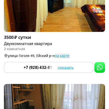
Item
3500 ₽ сутки
1
Двухкомнатная квартира
of
2-комнатная
9
улица Гоголя 49, Ейский р-н
на карте
+7 (928) 432-81-79
показать