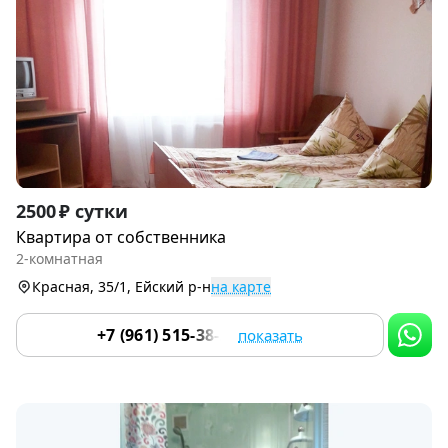
Item
2500 ₽ сутки
1
Квартира от собственника
of
2-комнатная
9
Красная, 35/1, Ейский р-н
на карте
+7 (961) 515-38-21
показать