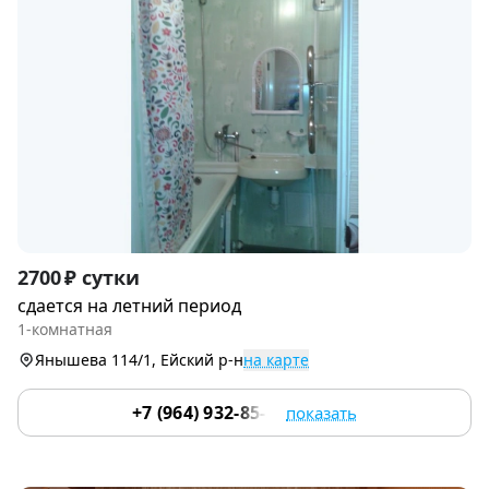
Item
2700 ₽ сутки
1
сдается на летний период
of
1-комнатная
9
Янышева 114/1, Ейский р-н
на карте
+7 (964) 932-85-57
показать