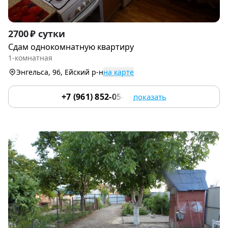
Item
2700 ₽ сутки
1
Сдам однокомнатную квартиру
of
1-комнатная
8
Энгельса, 96, Ейский р-н
на карте
+7 (961) 852-05-62
показать