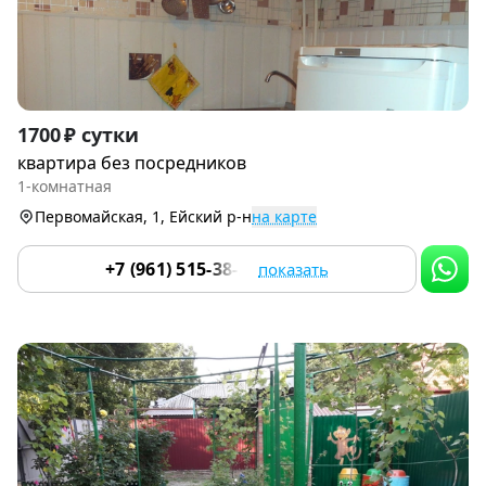
Item
1700 ₽ сутки
1
квартира без посредников
of
1-комнатная
7
Первомайская, 1, Ейский р-н
на карте
+7 (961) 515-38-21
показать