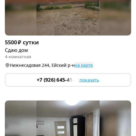
Item
5500 ₽ сутки
1
Сдаю дом
of
4-комнатная
9
Нижнесадовая 244, Ейский р-н
на карте
+7 (926) 645-41-64
показать