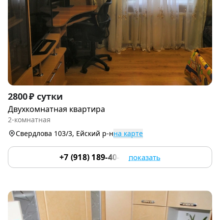
Item
2800 ₽ сутки
1
Двухкомнатная квартира
of
2-комнатная
7
Свердлова 103/3, Ейский р-н
на карте
+7 (918) 189-40-06
показать