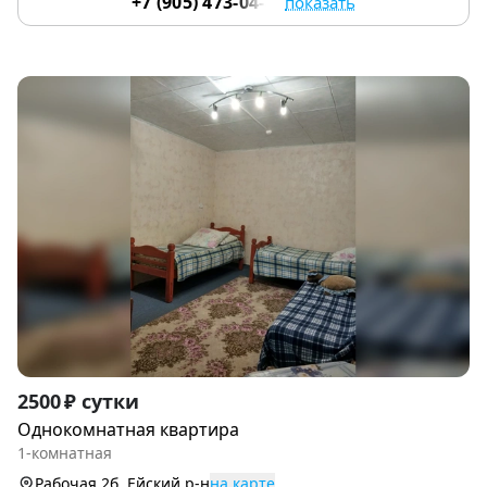
+7 (905) 473-04-80
показать
Item
2500 ₽ сутки
1
Однокомнатная квартира
of
1-комнатная
5
Рабочая 2б, Ейский р-н
на карте