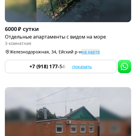
Item
6000 ₽ сутки
1
Отдельные апартаменты с видом на море
of
3-комнатная
9
Железнодорожная, 34, Ейский р-н
на карте
+7 (918) 177-54-24
показать