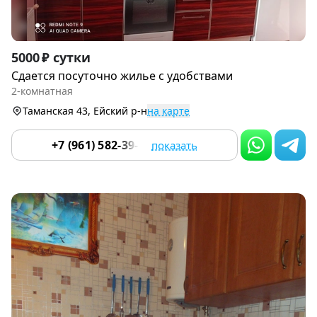
Item
5000 ₽ сутки
1
Сдается посуточно жилье с удобствами
of
2-комнатная
9
Таманская 43, Ейский р-н
на карте
+7 (961) 582-39-36
показать