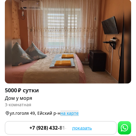
Item
5000 ₽ сутки
1
Дом у моря
of
3-комнатная
9
ул.гоголя 49, Ейский р-н
на карте
+7 (928) 432-81-79
показать