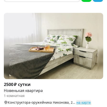
Item
2500 ₽ сутки
1
Новенькая квартира
of
1-комнатная
6
Конструктора-оружейника Никонова, 26, Индустриальный р-н
на карте