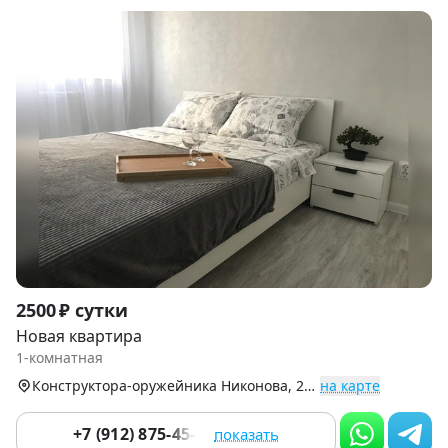
Item
2500 ₽ сутки
1
Новая квартира
of
1-комнатная
4
Конструктора-оружейника Никонова, 26, Индустриальный р-н
на карте
+7 (912) 875-45-48
показать