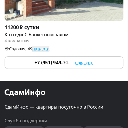
Item
11200 ₽ сутки
1
Коттедж С Банкетным залом.
of
4-комнатная
9
Садовая, 49
на карте
+7 (951) 949-70-70
показать
СдамИнфо — квартиры посуточно в России
Служба поддержки