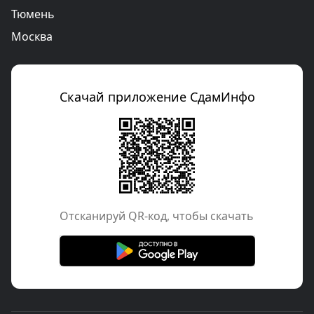
Тюмень
Москва
Скачай приложение СдамИнфо
Отcканируй QR-код, чтобы скачать