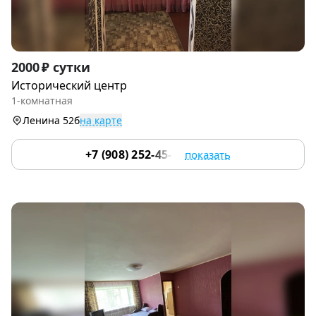
Item
2000 ₽ сутки
1
Исторический центр
of
1-комнатная
9
Ленина 52б
на карте
+7 (908) 252-45-03
показать