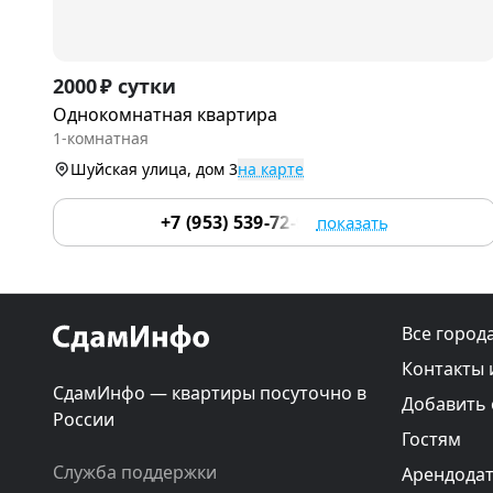
Item
2000 ₽ сутки
1
Однокомнатная квартира
of
1-комнатная
2
Шуйская улица, дом 3
на карте
+7 (953) 539-72-93
показать
Все город
Контакты 
СдамИнфо — квартиры посуточно в
Добавить
России
Гостям
Служба поддержки
Арендода