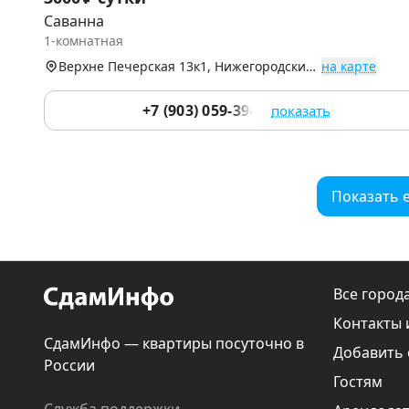
1
Саванна
of
1-комнатная
9
Верхне Печерская 13к1, Нижегородский р-н
на карте
+7 (903) 059-39-51
показать
Показать 
Все город
Контакты 
СдамИнфо — квартиры посуточно в
Добавить
России
Гостям