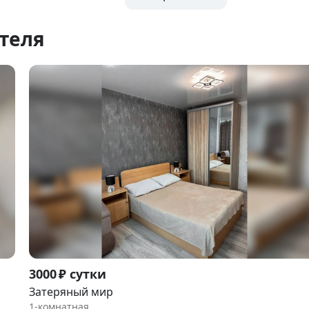
теля
Item
3000 ₽ сутки
1
Затеряный мир
of
1-комнатная