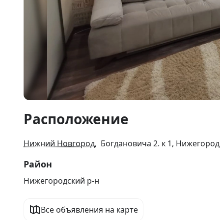
Item
Расположение
1
of
9
Нижний Новгород
, Богдановича 2. к 1, Нижегород
Район
Нижегородский р-н
Все объявления на карте