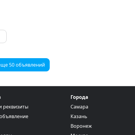
еще 50 объявлений
а
Города
и реквизиты
Самара
 объявление
Казань
Воронеж