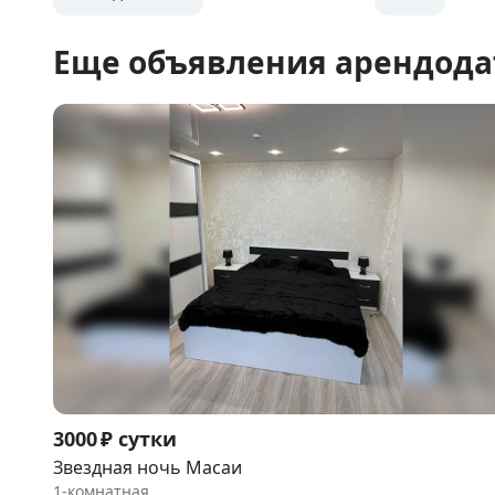
Еще объявления арендода
Item
3000 ₽ сутки
1
Звездная ночь Масаи
of
1-комнатная