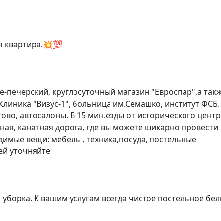
я квартира.💥💯

-печерский, круглосуточный магазин "Евроспар",а такж
Клиника "Визус-1", больница им.Семашко, институт ФСБ. 
тово, автосалоны. В 15 мин.езды от исторического центра
ая, канатная дорога, где вы можете шикарно провести 
имые вещи: мебель , техника,посуда, постельные 
й уточняйте

уборка. К вашим услугам всегда чистое постельное бель