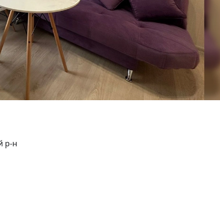
й р-н