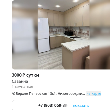
Item
3000 ₽ сутки
1
Саванна
of
1-комнатная
9
Верхне Печерская 13к1, Нижегородский р-н
на карте
+7 (903) 059-39-51
показать