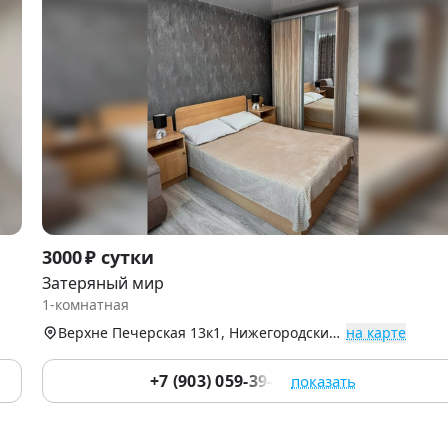
Item
3000 ₽ сутки
1
Затеряный мир
of
1-комнатная
5
Верхне Печерская 13к1, Нижегородский р-н
на карте
+7 (903) 059-39-51
показать