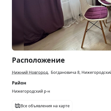
Item
Расположение
1
of
6
Нижний Новгород
, Богдановича 8, Нижегородски
Район
Нижегородский р-н
Все объявления на карте