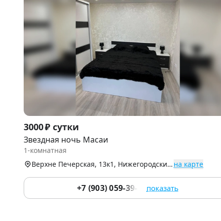
Item
3000 ₽ сутки
1
Звездная ночь Масаи
of
1-комнатная
9
Верхне Печерская, 13к1, Нижегородский р-н
на карте
+7 (903) 059-39-51
показать