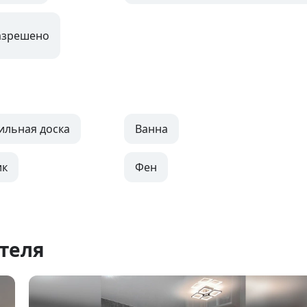
азрешено
ильная доска
Ванна
ик
Фен
теля