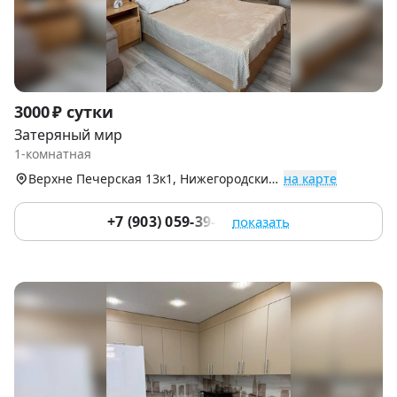
Item
3000 ₽ сутки
1
Затеряный мир
of
1-комнатная
5
Верхне Печерская 13к1, Нижегородский р-н
на карте
+7 (903) 059-39-51
показать