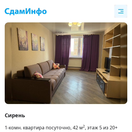
Item
1
Сирень
of
2
1-комн. квартира посуточно
, 42
м
, этаж 5 из 20+
9