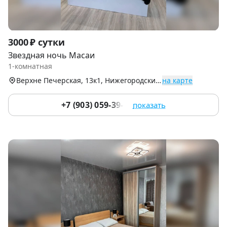
Item
3000 ₽ сутки
1
Звездная ночь Масаи
of
1-комнатная
9
Верхне Печерская, 13к1, Нижегородский р-н
на карте
+7 (903) 059-39-51
показать