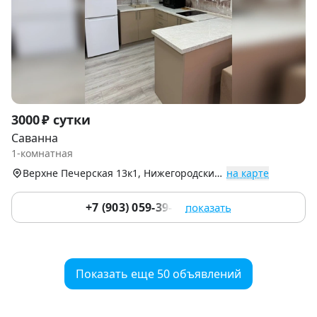
Item
3000 ₽ сутки
1
Саванна
of
1-комнатная
9
Верхне Печерская 13к1, Нижегородский р-н
на карте
+7 (903) 059-39-51
показать
Показать еще 50 объявлений