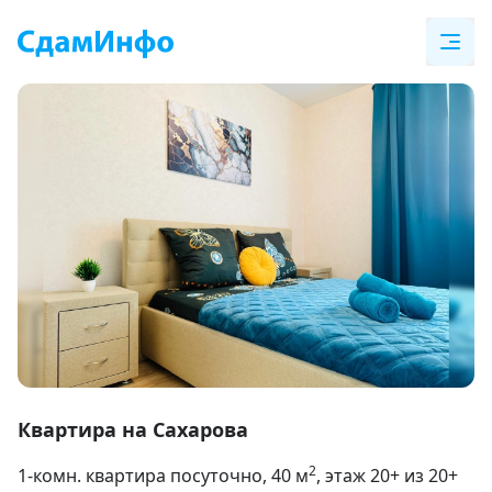
Item
1
Квартира на Сахарова
of
2
1-комн. квартира посуточно
, 40
м
, этаж 20+ из 20+
10