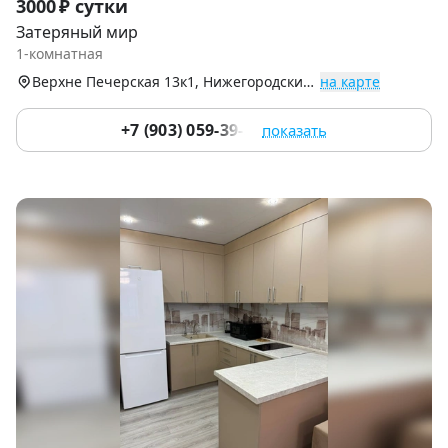
3000 ₽ сутки
1
Затеряный мир
of
1-комнатная
5
Верхне Печерская 13к1, Нижегородский р-н
на карте
+7 (903) 059-39-51
показать