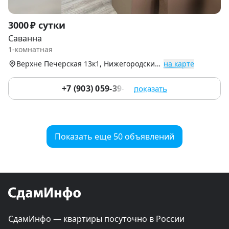
Item
3000 ₽ сутки
1
Саванна
of
1-комнатная
9
Верхне Печерская 13к1, Нижегородский р-н
на карте
+7 (903) 059-39-51
показать
Показать еще 50 объявлений
СдамИнфо — квартиры посуточно в России