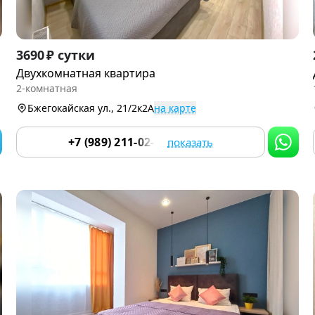
Item
3690 ₽ сутки
1
Двухкомнатная квартира
of
2-комнатная
9
Бжегокайская ул., 21/2к2А
на карте
+7 (989) 211-02-81
показать