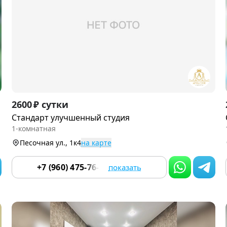
Item
2600 ₽ сутки
1
Стандарт улучшенный студия
of
1-комнатная
2
Песочная ул., 1к4
на карте
+7 (960) 475-76-55
показать