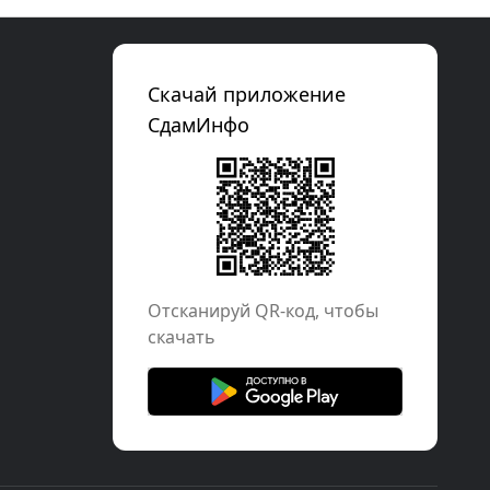
Скачай приложение
СдамИнфо
Отcканируй QR-код, чтобы
скачать