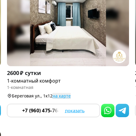
Item
2600 ₽ сутки
1
1-комнатный комфорт
of
1-комнатная
9
Береговая ул., 1к12
на карте
+7 (960) 475-76-55
показать