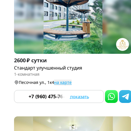
Item
2600 ₽ сутки
1
Стандарт улучшенный студия
of
1-комнатная
9
Песочная ул., 1к4
на карте
+7 (960) 475-76-55
показать