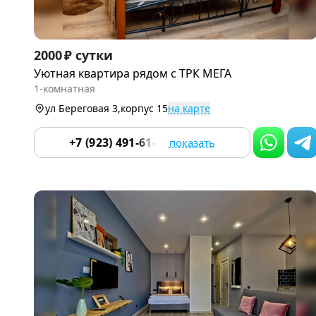
Item
2000 ₽ сутки
1
Уютная квартира рядом с ТРК МЕГА
of
1-комнатная
9
ул Береговая 3,корпус 15
на карте
+7 (923) 491-61-78
показать