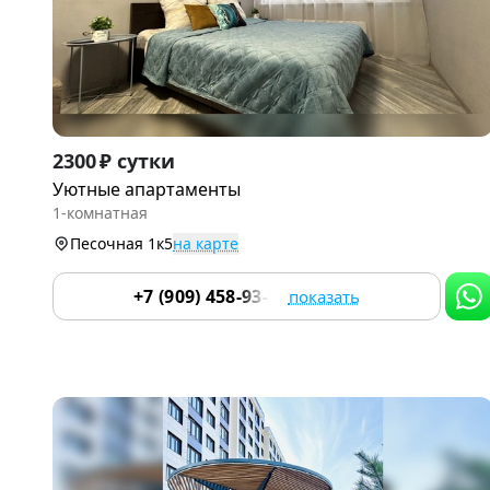
Item
2300 ₽ сутки
1
Уютные апартаменты
of
1-комнатная
9
Песочная 1к5
на карте
+7 (909) 458-93-04
показать