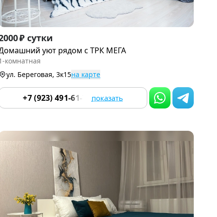
Item
2000 ₽ сутки
1
Домашний уют рядом с ТРК МЕГА
of
1-комнатная
9
ул. Береговая, 3к15
на карте
+7 (923) 491-61-78
показать