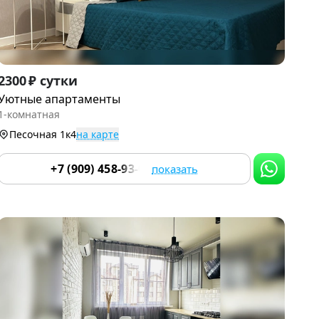
Item
2300 ₽ сутки
1
Уютные апартаменты
of
1-комнатная
9
Песочная 1к4
на карте
+7 (909) 458-93-04
показать