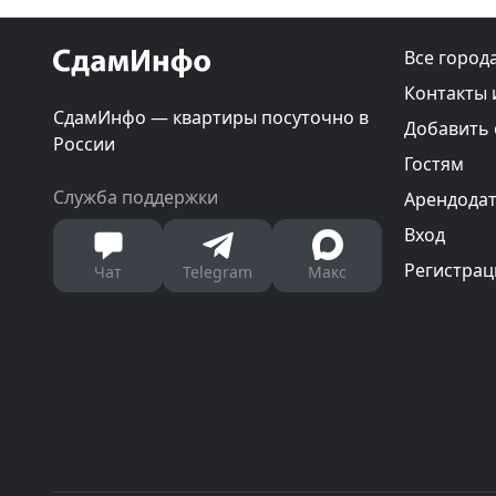
Все город
Контакты 
СдамИнфо — квартиры посуточно в
Добавить
России
Гостям
Служба поддержки
Арендода
Вход
Регистрац
Чат
Telegram
Макс