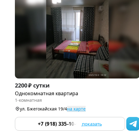
Item
2200 ₽ сутки
1
Однокомнатная квартира
of
1-комнатная
9
ул. Бжегокайская 19/4
на карте
+7 (918) 335-10-04
показать