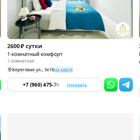
Item
2600 ₽ сутки
1
1-комнатный комфорт
of
1-комнатная
9
Береговая ул., 3к18
на карте
+7 (960) 475-76-55
показать