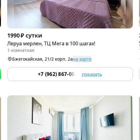
Item
1990 ₽ сутки
1
Леруа мерлен, ТЦ Мега в 100 шагах!
of
1-комнатная
9
Бжегокайская, 21/2 корп. 2а
на карте
+7 (962) 867-00-81
показать