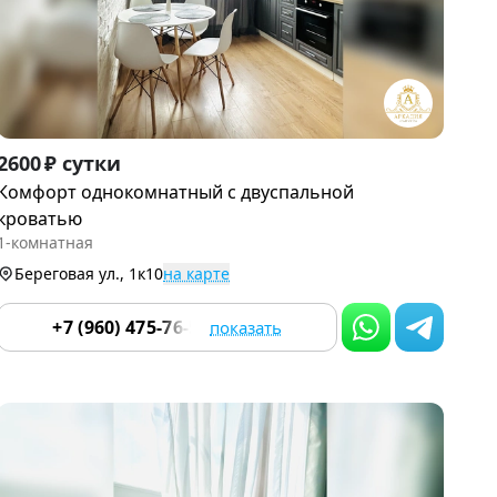
Item
2600 ₽ сутки
1
Комфорт однокомнатный с двуспальной
of
кроватью
9
1-комнатная
Береговая ул., 1к10
на карте
+7 (960) 475-76-55
показать