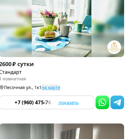
Все фото и описание объекта
Перейти в объявление
Item
2600 ₽ сутки
1
Стандарт
of
1-комнатная
9
Песочная ул., 1к1
на карте
+7 (960) 475-76-55
показать