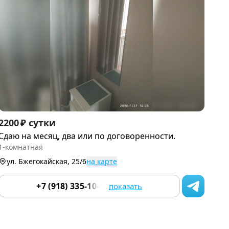
Item
2200 ₽ сутки
1
Сдаю на месяц, два или по договоренности.
of
1-комнатная
9
ул. Бжегокайская, 25/6
на карте
+7 (918) 335-10-04
показать