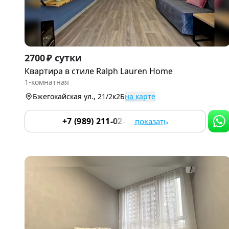
Item
2700 ₽ сутки
1
Квартира в стиле Ralph Lauren Home
of
1-комнатная
9
Бжегокайская ул., 21/2к2Б
на карте
+7 (989) 211-02-81
показать