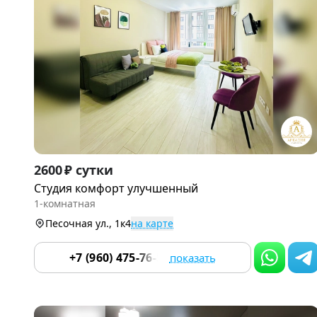
Item
2600 ₽ сутки
1
Студия комфорт улучшенный
of
1-комнатная
9
Песочная ул., 1к4
на карте
+7 (960) 475-76-55
показать