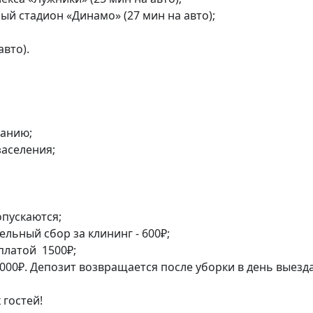
й стадион «Динамо» (27 мин на авто);

вто).

анию;

аселения;

пускаются;

льный сбор за клининг - 600₽;

латой  1500₽;

000₽. Депозит возвращается после уборки в день выезда.
 гостей!