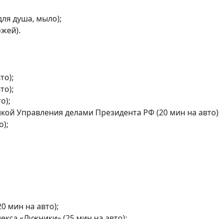
ля душа, мыло);

ей).

о);

о);

);

ой Управления делами Президента РФ (20 мин на авто);
);

 мин на авто);

са «Лужники» (25 мин на авто);
