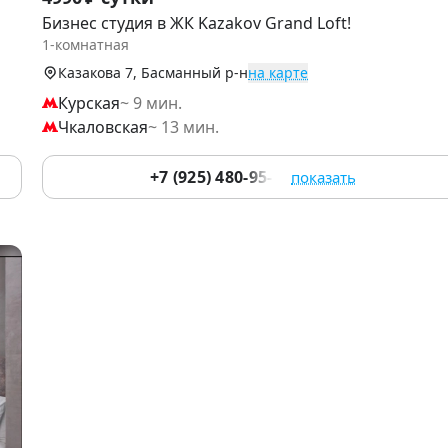
1
Бизнес студия в ЖК Kаzаkоv Grаnd Lоft!
of
1-комнатная
9
Казакова 7, Басманный р-н
на карте
Курская
~ 9 мин.
Чкаловская
~ 13 мин.
+7 (925) 480-95-17
показать