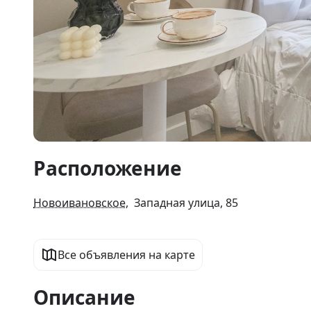
Item
Расположение
1
of
19
Новоивановское
, Западная улица, 85
Все объявления на карте
Описание