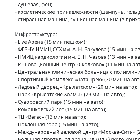
- душевая, фен;

- косметические принадлежности (шампунь, гель д
- стиральная машина, сушильная машина (в прихож
Инфраструктура:

- Live Арена (15 мин пешком);

- ФГБНУ НМИЦ ССХ им. А. Н. Бакулева (15 мин на авт
- НМИЦ кардиологии им. Е. Н. Чазова (13 мин на авт
- Инновационный центр «Сколково» (11 мин на авто
- Центральная клиническая больница с поликлиник
- Спортивный комплекс «Лата Трек» (20 мин на авто
- Ледовый дворец «Крылатском» (20 мин на авто);

- Парк «Крылатские Холмы» (23 мин на авто);

- Суворовский парк (15 мин на авто);

- Ромашковский лес (15 мин на авто);

- ТЦ «Вегас» (13 мин на авто);

- Поклонная гора (15 мин на авто);

- Международный деловой центр «Москва-Сити» (20
- Большая спортивная арена Олимпийского комплек