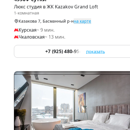
1
Люкс студия в ЖК Kаzаkоv Grаnd Lоft
of
1-комнатная
9
Казакова 7, Басманный р-н
на карте
Курская
~ 9 мин.
Чкаловская
~ 13 мин.
+7 (925) 480-95-17
показать