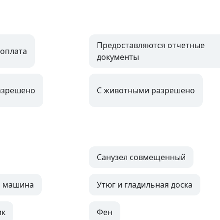
Предоставляются отчетные
оплата
документы
азрешено
С животными разрешено
Санузел совмещенный
я машина
Утюг и гладильная доска
ик
Фен