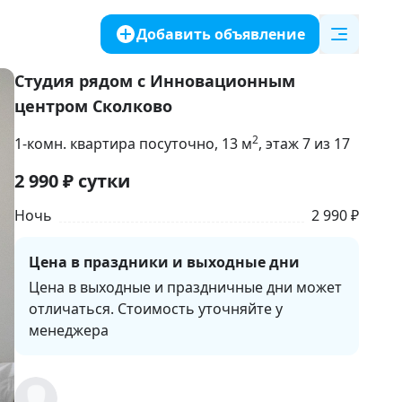
Добавить объявление
Студия рядом с Инновациoнным
цeнтpoм Cколково
2
1-комн. квартира посуточно
, 13
м
, этаж 7 из 17
2 990
₽
сутки
Ночь
2 990 ₽
Цена в праздники и выходные дни
Цена в выходные и праздничные дни может 
отличаться. Стоимость уточняйте у 
менеджера