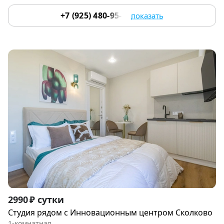
+7 (925) 480-95-17
показать
Item
2990 ₽ сутки
1
Студия рядом с Инновациoнным цeнтpoм Cколково
of
1-комнатная