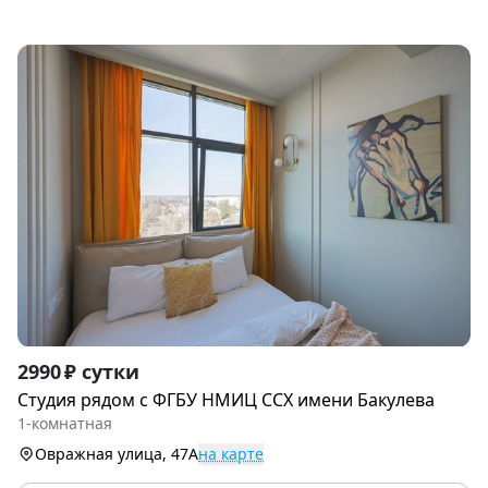
Item
2990 ₽ сутки
1
Студия рядoм с ФГБУ НМИЦ ССХ имени Бакулева
of
1-комнатная
9
Овражная улица, 47А
на карте