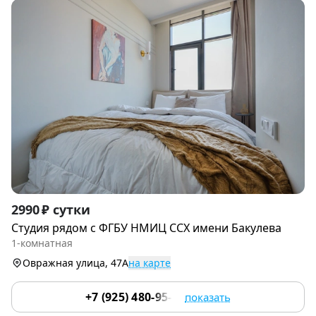
Item
2990 ₽ сутки
1
Студия рядoм с ФГБУ НМИЦ ССХ имени Бакулева
of
1-комнатная
9
Овражная улица, 47А
на карте
+7 (925) 480-95-17
показать