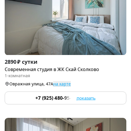
Item
2890 ₽ сутки
1
Современная студия в ЖК Скай Сколково
of
1-комнатная
9
Овражная улица, 47А
на карте
+7 (925) 480-95-17
показать