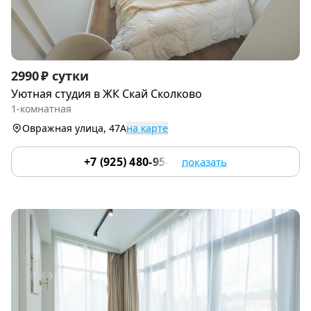
Item
2990 ₽ сутки
1
Уютная студия в ЖК Скай Сколково
of
1-комнатная
9
Овражная улица, 47А
на карте
+7 (925) 480-95-17
показать