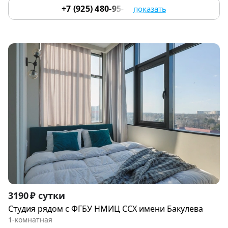
+7 (925) 480-95-17
показать
Item
3190 ₽ сутки
1
Студия рядoм с ФГБУ НМИЦ ССХ имени Бакулева
of
1-комнатная
9