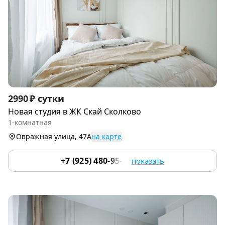
Item
2990 ₽ сутки
1
Новая студия в ЖК Скай Сколково
of
1-комнатная
9
Овражная улица, 47А
на карте
+7 (925) 480-95-17
показать