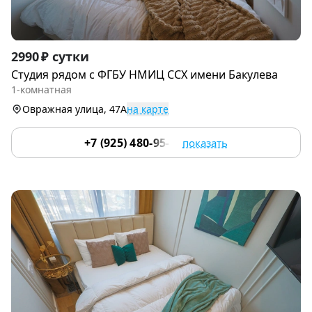
Item
2990 ₽ сутки
1
Cтудия рядoм с ФГБУ НМИЦ ССХ имени Бакулева
of
1-комнатная
9
Овражная улица, 47А
на карте
+7 (925) 480-95-17
показать