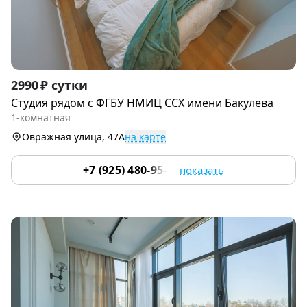
Item
2990 ₽ сутки
1
Студия рядoм с ФГБУ НМИЦ ССХ имени Бакулева
of
1-комнатная
9
Овражная улица, 47А
на карте
+7 (925) 480-95-17
показать