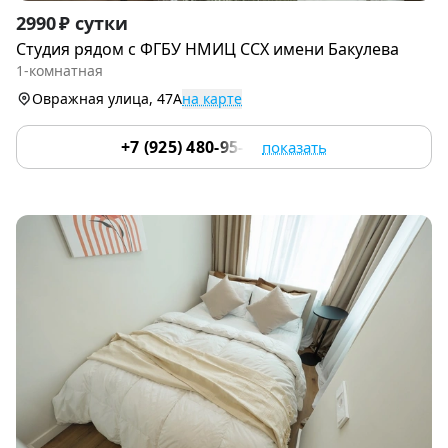
Item
2990 ₽ сутки
1
Студия рядoм с ФГБУ НМИЦ ССХ имени Бакулева
of
1-комнатная
9
Овражная улица, 47А
на карте
+7 (925) 480-95-17
показать