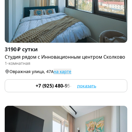
Item
3190 ₽ сутки
1
Студия рядoм с Инновационным центром Сколково
of
1-комнатная
9
Овражная улица, 47А
на карте
+7 (925) 480-95-17
показать