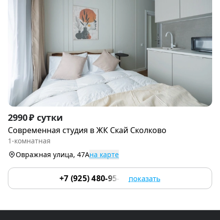
Item
2990 ₽ сутки
1
Современная студия в ЖК Скай Сколково
of
1-комнатная
9
Овражная улица, 47А
на карте
+7 (925) 480-95-17
показать