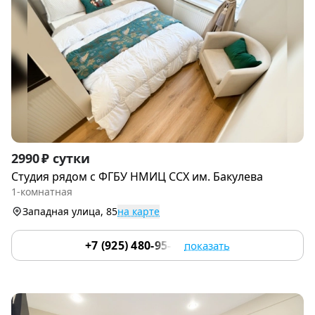
Item
2990 ₽ сутки
1
Cтудия рядом c ФГБУ НМИЦ CСХ им. Бакулевa
of
1-комнатная
9
Западная улица, 85
на карте
+7 (925) 480-95-17
показать