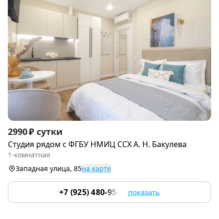
Item
2990 ₽ сутки
1
Студия рядом c ФГБУ НМИЦ CСХ А. H. Бакулевa
of
1-комнатная
9
Западная улица, 85
на карте
+7 (925) 480-95-17
показать