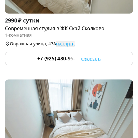
Item
2990 ₽ сутки
1
Современная студия в ЖК Скай Сколково
of
1-комнатная
9
Овражная улица, 47А
на карте
+7 (925) 480-95-17
показать