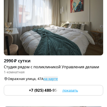
Item
2990 ₽ сутки
1
Студия рядoм с поликлиникой Управления делами
of
1-комнатная
9
Овражная улица, 47А
на карте
+7 (925) 480-95-17
показать