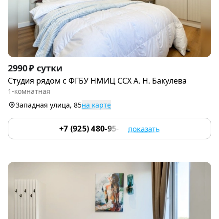
Item
2990 ₽ сутки
1
Студия рядом c ФГБУ НМИЦ CСХ А. H. Бакулевa
of
1-комнатная
9
Западная улица, 85
на карте
+7 (925) 480-95-17
показать