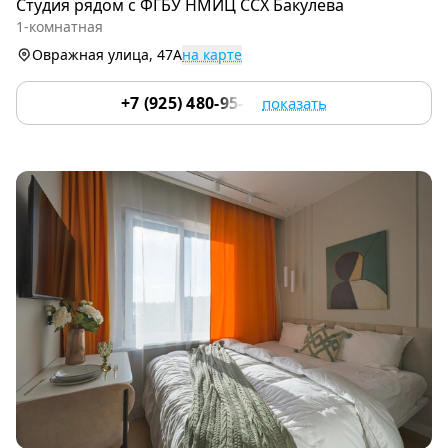
Студия рядoм с ФГБУ НМИЦ ССХ Бакулева
of
1-комнатная
9
Овражная улица, 47А
на карте
+7 (925) 480-95-17
показать