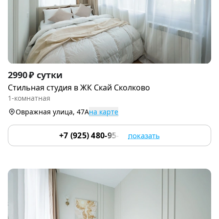
Item
2990 ₽ сутки
1
Стильная студия в ЖК Скай Сколково
of
1-комнатная
9
Овражная улица, 47А
на карте
+7 (925) 480-95-17
показать