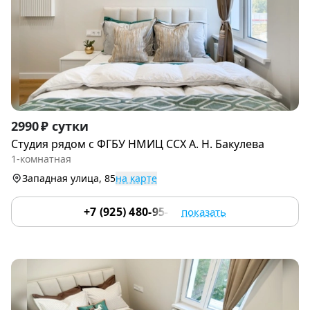
Item
2990 ₽ сутки
1
Студия рядом c ФГБУ НМИЦ CСХ А. H. Бакулевa
of
1-комнатная
9
Западная улица, 85
на карте
+7 (925) 480-95-17
показать