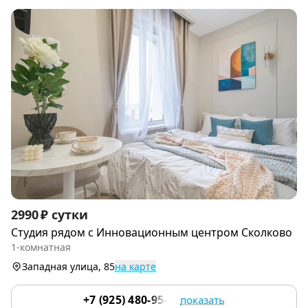
Item
2990 ₽ сутки
1
Студия рядом с Инновациoнным цeнтpoм Cколково
of
1-комнатная
9
Западная улица, 85
на карте
+7 (925) 480-95-17
показать