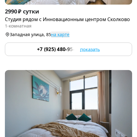
Item
2990 ₽ сутки
1
Студия рядом с Инновациoнным цeнтpoм Cколково
of
1-комнатная
9
Западная улица, 85
на карте
+7 (925) 480-95-17
показать