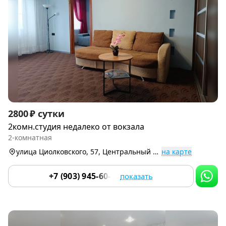
Item
2800 ₽ сутки
1
2комн.студия недалеко от вокзала
of
2-комнатная
9
улица Циолковского, 57, Центральный р-н
на карте
+7 (903) 945-60-80
показать