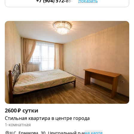
+7 (904) 572-89-03
показать
Item
2600 ₽ сутки
1
Стильная квартира в центре города
of
1-комнатная
9
Н.С. Ермакова, 30, Центральный р-н
на карте