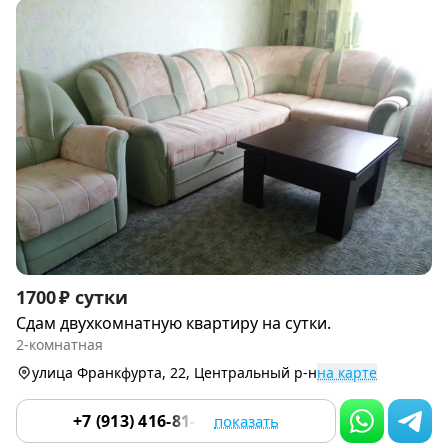
Item
1700 ₽ сутки
1
Сдам двухкомнатную квартиру на сутки.
of
2-комнатная
9
улица Франкфурта, 22, Центральный р-н
на карте
+7 (913) 416-81-07
показать