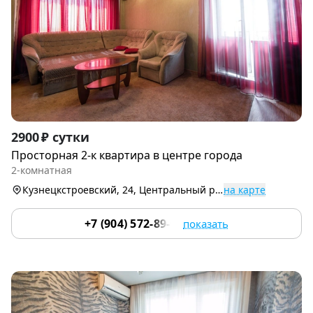
Item
2900 ₽ сутки
1
Просторная 2-к квартира в центре города
of
2-комнатная
9
Кузнецкстроевский, 24, Центральный р-н
на карте
+7 (904) 572-89-03
показать