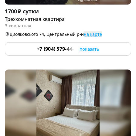
Item
1700 ₽ сутки
1
Трехкомнатная квартира
of
3-комнатная
6
циолковского 74, Центральный р-н
на карте
+7 (904) 579-44-63
показать