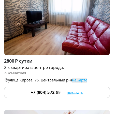
Item
2800 ₽ сутки
1
2-к квартира в центре города.
of
2-комнатная
9
улица Кирова, 76, Центральный р-н
на карте
+7 (904) 572-89-03
показать