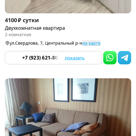
Item
4100 ₽ сутки
1
Двухкомнатная квартира
of
2-комнатная
9
ул.Свердлова, 7, Центральный р-н
на карте
+7 (923) 621-80-80
показать