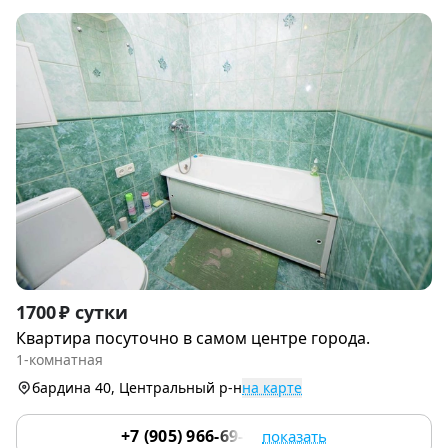
Item
1700 ₽ сутки
1
Квартира посуточно в самом центре города.
of
1-комнатная
4
бардина 40, Центральный р-н
на карте
+7 (905) 966-69-97
показать