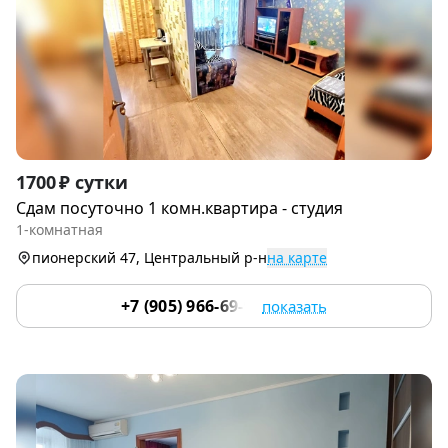
Item
1700 ₽ сутки
1
Сдам посуточно 1 комн.квартира - студия
of
1-комнатная
9
пионерский 47, Центральный р-н
на карте
+7 (905) 966-69-97
показать