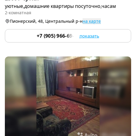
1
уютные,домашние квартиры посуточно,часам
of
2-комнатная
7
Пионерский, 48, Центральный р-н
на карте
+7 (905) 966-69-97
показать