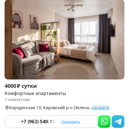
Item
4000 ₽ сутки
1
Комфортные апартаменты
of
1-комнатная
9
Бородинская 19, Кировский р-н (Зеленая Роща)
на карте
+7 (962) 540-11-86
показать