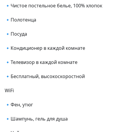
🔹Чистое постельное белье, 100% хлопок

🔹Полотенца

🔹Посуда

🔹Кондиционер в каждой комнате

🔹Телевизор в каждой комнате

🔹Бесплатный, высокоскоростной

WiFi

🔹Фен, утюг

🔹Шампунь, гель для душа
