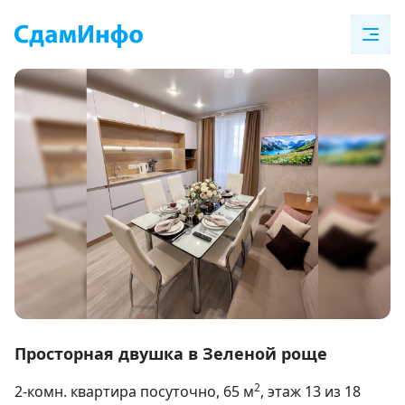
Item
1
Просторная двушка в Зеленой роще
of
2
2-комн. квартира посуточно
, 65
м
, этаж 13 из 18
33