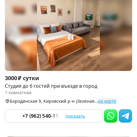
Item
3000 ₽ сутки
1
Студия до 6 гостей при въезде в город
of
1-комнатная
9
Бородинская 9, Кировский р-н (Зеленая Роща)
на карте
+7 (962) 540-11-86
показать