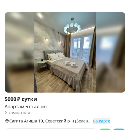
Item
5000 ₽ сутки
1
Апартаменты люкс
of
2-комнатная
9
Сагита Агиша 19, Советский р-н (Зеленая Роща)
на карте