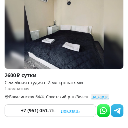
Item
2600 ₽ сутки
1
Семейная студия с 2-мя кроватями
of
1-комнатная
9
Бакалинская 64/4, Советский р-н (Зеленая Роща)
на карте
+7 (961) 051-76-01
показать