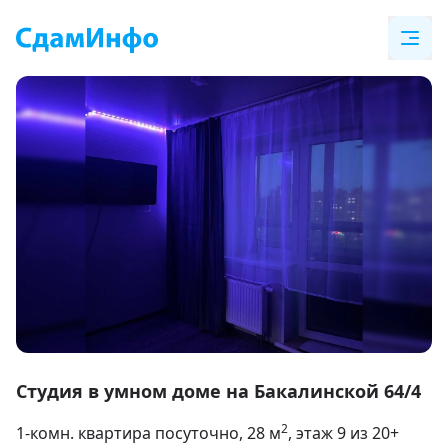
Item
1
Студия в умном доме на Бакалинской 64/4
of
2
1-комн. квартира посуточно
, 28
м
, этаж 9 из 20+
31