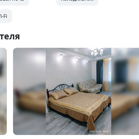
-Fi
теля
Item