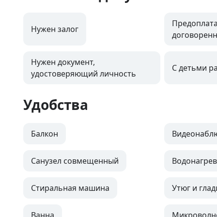
Предоплата
Нужен залог
договоренн
Нужен документ,
С детьми р
удостоверяющий личность
Удобства
Балкон
Видеонабл
Санузел совмещенный
Водонагрев
Стиральная машина
Утюг и глад
Ванна
Микроволн