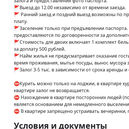
залога и предоставления фото паспорта.

🚩Выезд до 12.00 независимо от времени заезда.

🚩 Ранний заезд и поздний выезд возможны по п
плату.

🚩Заселение только при предъявлении паспорта.
предоставляются по договоренности за дополните
🚩Стоимость для двоих включает 1 комплект бель
за доплату 500 рублей.

🚩Найм жилья не предусматривает оказание гостин
время проживания, мытье посуды, вынос мусора за
🚩Залог 3-5 тыс. в зависимости от срока аренды и с
⛔Курить можно только на лоджии, в квартире кур
квартире залог не возвращается.

⛔ Нахождение в квартире посторонних людей (по
является основанием для немедленного выселения 
⛔ В квартире запрещено устраивать вечеринки, по
Условия и документы