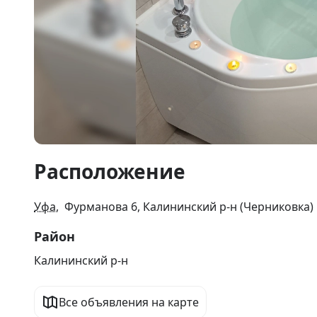
Item
Расположение
1
of
13
Уфа
, Фурманова 6, Калининский р-н (Черниковка)
Район
Калининский р-н
Все объявления на карте