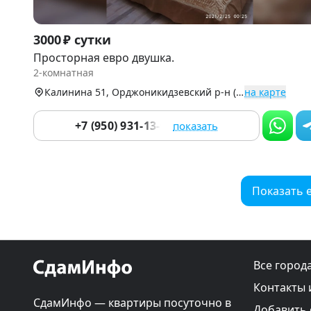
Item
3000 ₽ сутки
1
Просторная евро двушка.
of
2-комнатная
9
Калинина 51, Орджоникидзевский р-н (Черниковка)
на карте
+7 (950) 931-13-00
показать
Показать 
Все город
Контакты 
СдамИнфо — квартиры посуточно в
Добавить