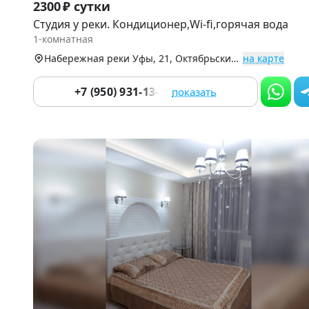
2300 ₽ сутки
1
Студия у реки. Кондиционер,Wi-fi,горячая вода
of
1-комнатная
9
Набережная реки Уфы, 21, Октябрьский р-н (Сипайлово)
на карте
+7 (950) 931-13-00
показать