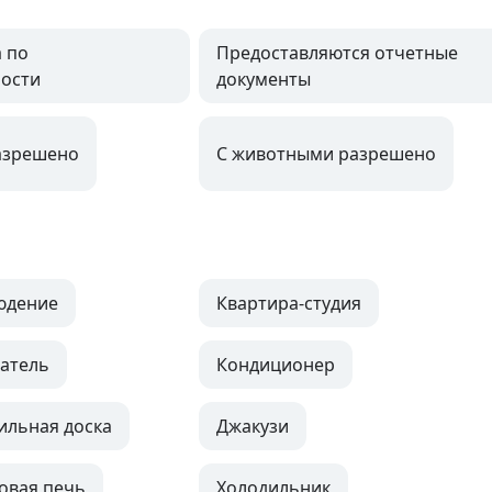
 по
Предоставляются отчетные
ости
документы
азрешено
С животными разрешено
юдение
Квартира-студия
атель
Кондиционер
ильная доска
Джакузи
овая печь
Холодильник