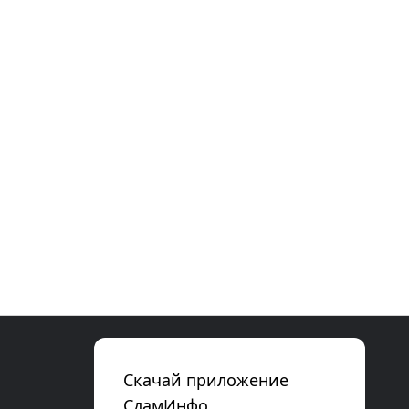
Скачай приложение
СдамИнфо