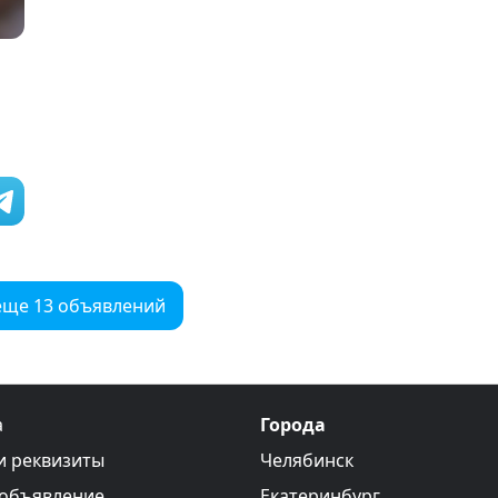
еще 13 объявлений
а
Города
и реквизиты
Челябинск
 объявление
Екатеринбург