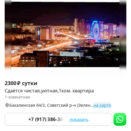
Item
2300 ₽ сутки
1
Сдаётся чистая,уютная,1ком. квартира
of
1-комнатная
9
Бакалинская 64/3, Советский р-н (Зеленая Роща)
на карте
+7 (917) 386-36-82
показать