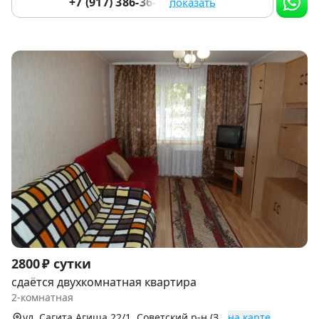
+7 (917) 386-36-82
показать
Item
2800 ₽ сутки
1
сдаётся двухкомнатная квартира
of
2-комнатная
9
ул. Сагита Агиша 22/1, Советский р-н (Зеленая Роща)
на карте