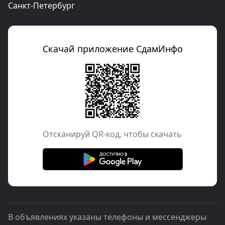
Санкт-Петербург
Скачай приложение СдамИнфо
Отcканируй QR-код, чтобы скачать
В объявлениях указаны телефоны и мессенджеры