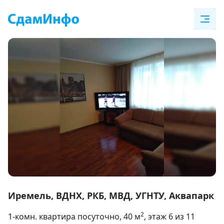
Item
1
Иремель, ВДНХ, РКБ, МВД, УГНТУ, Аквапарк
of
2
1-комн. квартира посуточно
, 40
м
, этаж 6 из 11
10