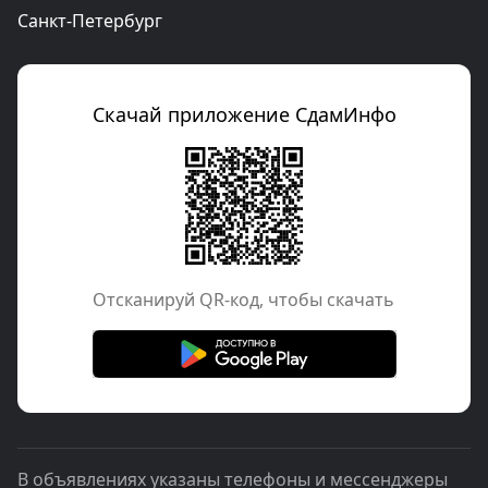
Санкт-Петербург
Скачай приложение СдамИнфо
Отcканируй QR-код, чтобы скачать
В объявлениях указаны телефоны и мессенджеры