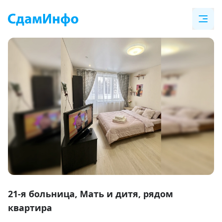
Item
1
21-я больница, Мать и дитя, рядом
of
квартира
9