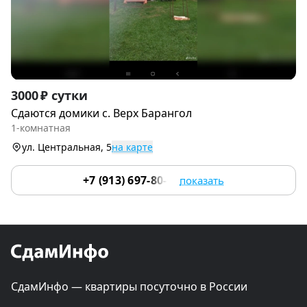
Item
3000 ₽ сутки
1
Сдаются домики с. Верх Барангол
of
1-комнатная
6
ул. Центральная, 5
на карте
+7 (913) 697-80-02
показать
СдамИнфо — квартиры посуточно в России