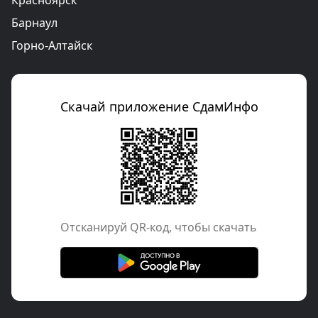
Красноярск
Барнаул
Горно-Алтайск
Скачай приложение СдамИнфо
Отcканируй QR-код, чтобы скачать