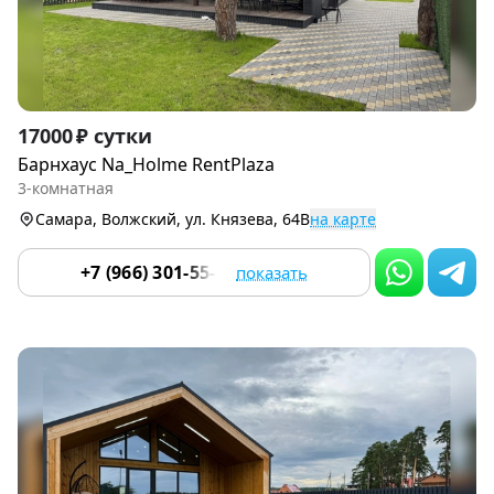
Item
17000 ₽ сутки
1
Барнхаус Na_Holme RentPlaza
of
3-комнатная
9
Самара, Волжский, ул. Князева, 64В
на карте
+7 (966) 301-55-01
показать