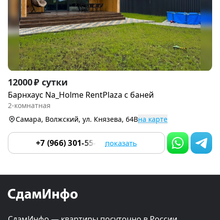
Item
12000 ₽ сутки
1
Барнхаус Na_Holme RentPlaza с баней
of
2-комнатная
9
Самара, Волжский, ул. Князева, 64В
на карте
+7 (966) 301-55-01
показать
СдамИнфо — квартиры посуточно в России