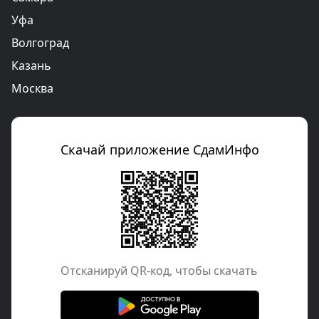
Уфа
Волгоград
Казань
Москва
Скачай приложение СдамИнфо
Отcканируй QR-код, чтобы скачать