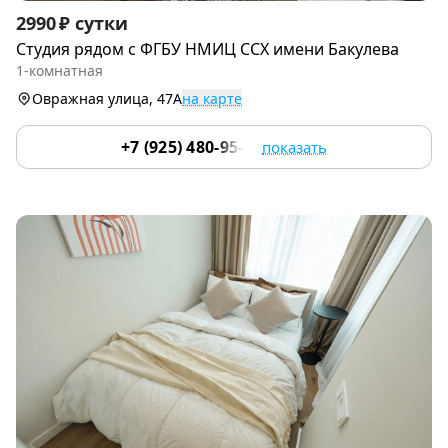
Item
2990 ₽ сутки
1
Студия рядoм с ФГБУ НМИЦ ССХ имени Бакулева
of
1-комнатная
9
Овражная улица, 47А
на карте
+7 (925) 480-95-17
показать