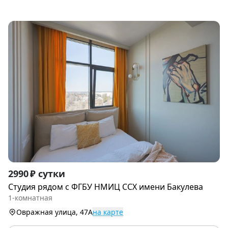
Item
2990 ₽ сутки
1
Студия рядoм с ФГБУ НМИЦ ССХ имени Бакулева
of
1-комнатная
9
Овражная улица, 47А
на карте