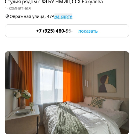
Студия рядoм с ФГБУ НМИЦ ССХ Бакулева
of
1-комнатная
9
Овражная улица, 47А
на карте
+7 (925) 480-95-17
показать