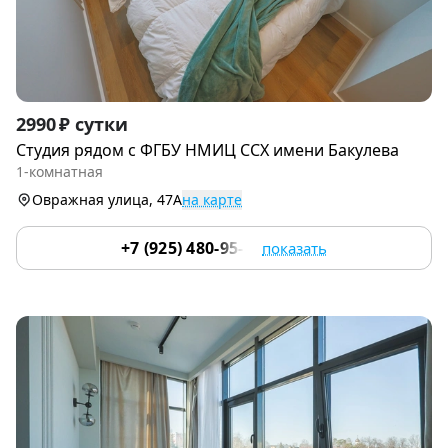
Item
2990 ₽ сутки
1
Студия рядoм с ФГБУ НМИЦ ССХ имени Бакулева
of
1-комнатная
9
Овражная улица, 47А
на карте
+7 (925) 480-95-17
показать