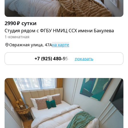
Item
2990 ₽ сутки
1
Cтудия рядoм с ФГБУ НМИЦ ССХ имени Бакулева
of
1-комнатная
9
Овражная улица, 47А
на карте
+7 (925) 480-95-17
показать