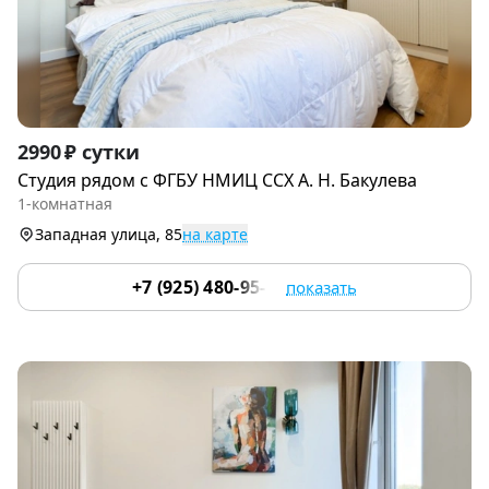
Item
2990 ₽ сутки
1
Студия рядом c ФГБУ НМИЦ CСХ А. H. Бакулевa
of
1-комнатная
9
Западная улица, 85
на карте
+7 (925) 480-95-17
показать