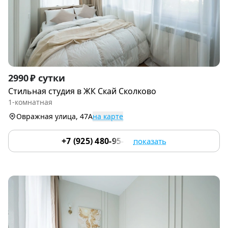
Item
2990 ₽ сутки
1
Стильная студия в ЖК Скай Сколково
of
1-комнатная
9
Овражная улица, 47А
на карте
+7 (925) 480-95-17
показать