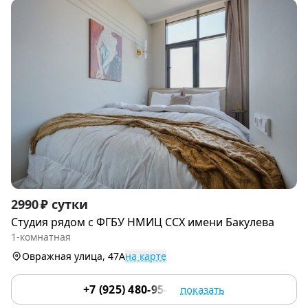
Item
2990 ₽ сутки
1
Студия рядoм с ФГБУ НМИЦ ССХ имени Бакулева
of
1-комнатная
9
Овражная улица, 47А
на карте
+7 (925) 480-95-17
показать