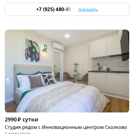
+7 (925) 480-95-17
показать
Item
2990 ₽ сутки
1
Студия рядом с Инновациoнным цeнтpoм Cколково
of
1-комнатная