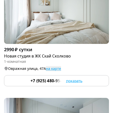
Item
2990 ₽ сутки
1
Новая студия в ЖК Скай Сколково
of
1-комнатная
9
Овражная улица, 47А
на карте
+7 (925) 480-95-17
показать