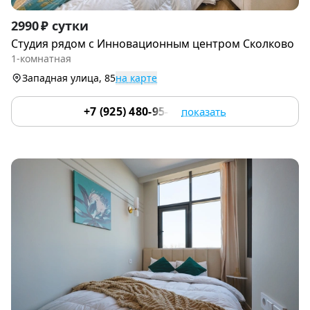
Item
2990 ₽ сутки
1
Студия рядом с Инновациoнным цeнтpoм Cколково
of
1-комнатная
9
Западная улица, 85
на карте
+7 (925) 480-95-17
показать