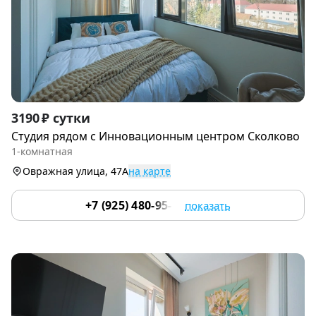
Item
3190 ₽ сутки
1
Студия рядoм с Инновационным центром Сколково
of
1-комнатная
9
Овражная улица, 47А
на карте
+7 (925) 480-95-17
показать