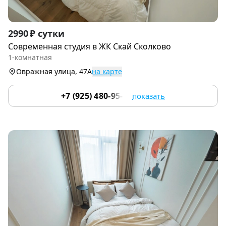
Item
2990 ₽ сутки
1
Современная студия в ЖК Скай Сколково
of
1-комнатная
9
Овражная улица, 47А
на карте
+7 (925) 480-95-17
показать