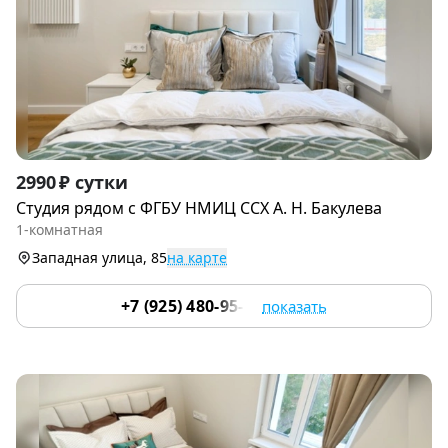
Item
2990 ₽ сутки
1
Студия рядом c ФГБУ НМИЦ CСХ А. H. Бакулевa
of
1-комнатная
9
Западная улица, 85
на карте
+7 (925) 480-95-17
показать