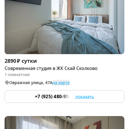
Item
2890 ₽ сутки
1
Современная студия в ЖК Скай Сколково
of
1-комнатная
9
Овражная улица, 47А
на карте
+7 (925) 480-95-17
показать