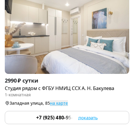
Item
2990 ₽ сутки
1
Студия рядом c ФГБУ НМИЦ CСХ А. H. Бакулевa
of
1-комнатная
9
Западная улица, 85
на карте
+7 (925) 480-95-17
показать