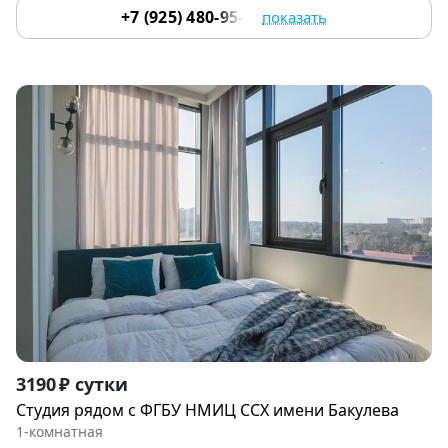
+7 (925) 480-95-17
показать
Item
3190 ₽ сутки
1
Студия рядoм с ФГБУ НМИЦ ССХ имени Бакулева
of
1-комнатная
9