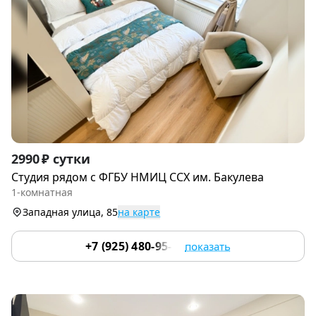
Item
2990 ₽ сутки
1
Cтудия рядом c ФГБУ НМИЦ CСХ им. Бакулевa
of
1-комнатная
9
Западная улица, 85
на карте
+7 (925) 480-95-17
показать