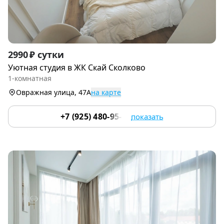
Item
2990 ₽ сутки
1
Уютная студия в ЖК Скай Сколково
of
1-комнатная
9
Овражная улица, 47А
на карте
+7 (925) 480-95-17
показать