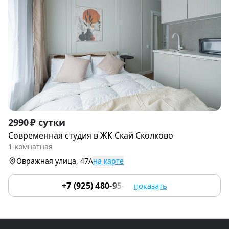
Item
2990 ₽ сутки
1
Современная студия в ЖК Скай Сколково
of
1-комнатная
9
Овражная улица, 47А
на карте
+7 (925) 480-95-17
показать