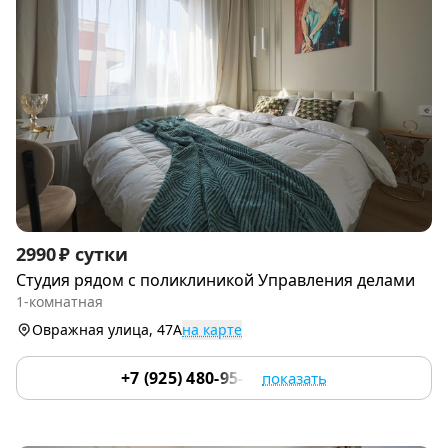
Item
2990 ₽ сутки
1
Студия рядoм с поликлиникой Управления делами
of
1-комнатная
9
Овражная улица, 47А
на карте
+7 (925) 480-95-17
показать