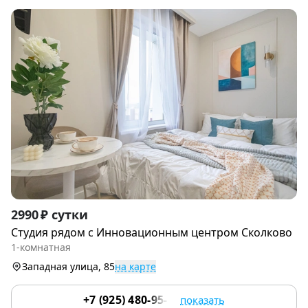
Item
2990 ₽ сутки
1
Студия рядом с Инновациoнным цeнтpoм Cколково
of
1-комнатная
9
Западная улица, 85
на карте
+7 (925) 480-95-17
показать